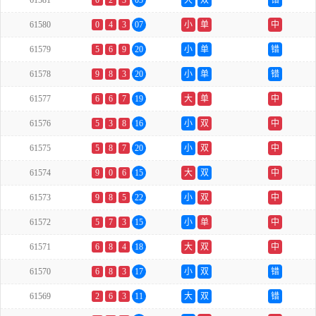
61581
0
2
3
05
大
双
错
61580
0
4
3
07
小
单
中
61579
5
6
9
20
小
单
错
61578
9
8
3
20
小
单
错
61577
6
6
7
19
大
单
中
61576
5
3
8
16
小
双
中
61575
5
8
7
20
小
双
中
61574
9
0
6
15
大
双
中
61573
9
8
5
22
小
双
中
61572
5
7
3
15
小
单
中
61571
6
8
4
18
大
双
中
61570
6
8
3
17
小
双
错
61569
2
6
3
11
大
双
错