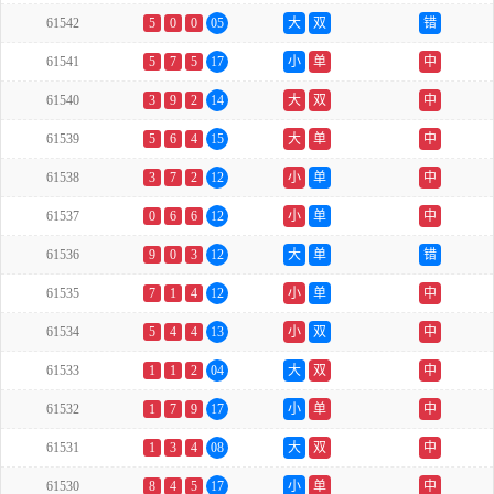
61542
5
0
0
05
大
双
错
61541
5
7
5
17
小
单
中
61540
3
9
2
14
大
双
中
61539
5
6
4
15
大
单
中
61538
3
7
2
12
小
单
中
61537
0
6
6
12
小
单
中
61536
9
0
3
12
大
单
错
61535
7
1
4
12
小
单
中
61534
5
4
4
13
小
双
中
61533
1
1
2
04
大
双
中
61532
1
7
9
17
小
单
中
61531
1
3
4
08
大
双
中
61530
8
4
5
17
小
单
中