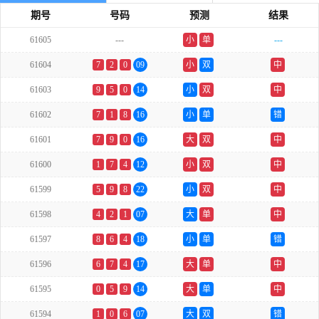
期号
号码
预测
结果
61605
---
小
单
---
61604
7
2
0
09
小
双
中
61603
9
5
0
14
小
双
中
61602
7
1
8
16
小
单
错
61601
7
9
0
16
大
双
中
61600
1
7
4
12
小
双
中
61599
5
9
8
22
小
双
中
61598
4
2
1
07
大
单
中
61597
8
6
4
18
小
单
错
61596
6
7
4
17
大
单
中
61595
0
5
9
14
大
单
中
61594
1
0
6
07
大
双
错