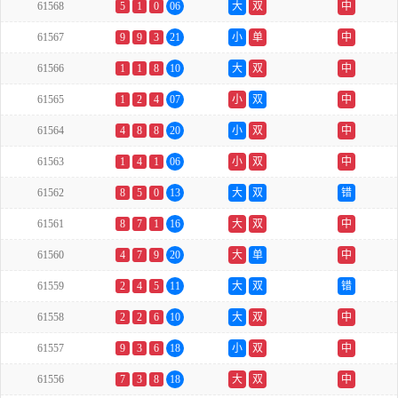
61568
5
1
0
06
大
双
中
61567
9
9
3
21
小
单
中
61566
1
1
8
10
大
双
中
61565
1
2
4
07
小
双
中
61564
4
8
8
20
小
双
中
61563
1
4
1
06
小
双
中
61562
8
5
0
13
大
双
错
61561
8
7
1
16
大
双
中
61560
4
7
9
20
大
单
中
61559
2
4
5
11
大
双
错
61558
2
2
6
10
大
双
中
61557
9
3
6
18
小
双
中
61556
7
3
8
18
大
双
中