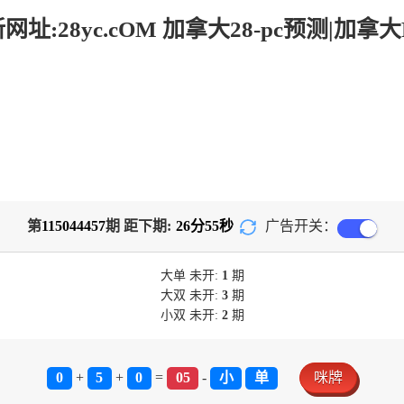
第
115044457
期 距下期:
26
分
55
秒
广告开关：
大单
未开:
1
期
大双
未开:
3
期
小双
未开:
2
期
0
+
5
+
0
=
05
-
小
单
咪牌