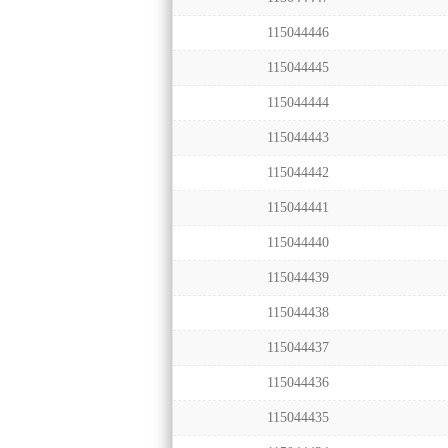
115044446
115044445
115044444
115044443
115044442
115044441
115044440
115044439
115044438
115044437
115044436
115044435