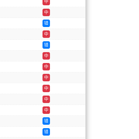
中
中
错
中
错
中
中
中
中
中
中
错
错