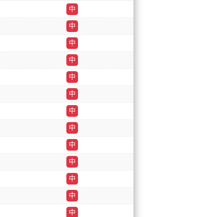
中
中
中
中
中
中
中
中
中
中
中
中
中