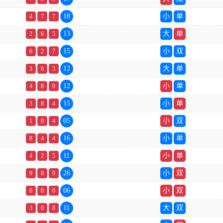
18
小
单
4
7
7
13
大
单
2
6
5
15
小
双
6
2
7
12
大
单
3
6
3
12
小
单
4
8
0
15
小
单
3
8
4
05
小
双
1
0
4
16
小
单
8
4
4
11
小
单
4
2
5
26
小
双
9
8
9
06
小
双
6
0
0
11
大
双
3
0
8