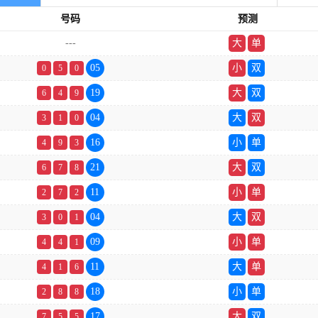
号码
预测
---
大
单
05
小
双
0
5
0
19
大
双
6
4
9
04
大
双
3
1
0
16
小
单
4
9
3
21
大
双
6
7
8
11
小
单
2
7
2
04
大
双
3
0
1
09
小
单
4
4
1
11
大
单
4
1
6
18
小
单
2
8
8
17
大
双
7
5
5