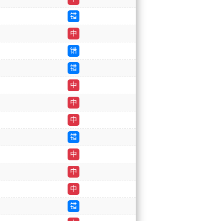
错
中
错
错
中
中
中
错
中
中
中
错