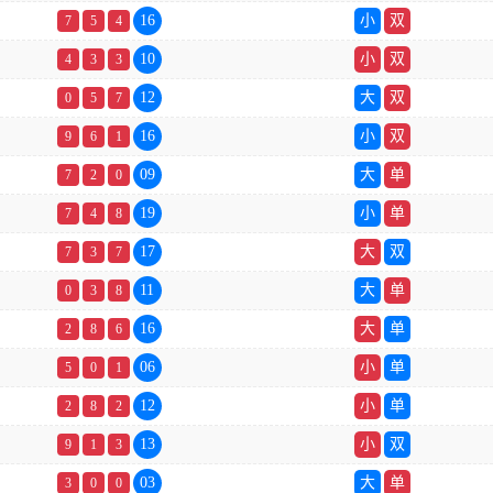
16
小
双
7
5
4
10
小
双
4
3
3
12
大
双
0
5
7
16
小
双
9
6
1
09
大
单
7
2
0
19
小
单
7
4
8
17
大
双
7
3
7
11
大
单
0
3
8
16
大
单
2
8
6
06
小
单
5
0
1
12
小
单
2
8
2
13
小
双
9
1
3
03
大
单
3
0
0