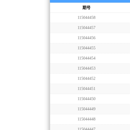
期号
115044458
115044457
115044456
115044455
115044454
115044453
115044452
115044451
115044450
115044449
115044448
115044447