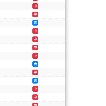
中
中
错
中
中
中
中
错
中
错
中
中
中