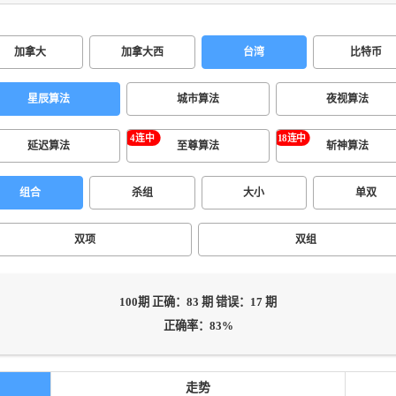
加拿大
加拿大西
台湾
比特币
星辰算法
城市算法
夜视算法
延迟算法
至尊算法
斩神算法
组合
杀组
大小
单双
双项
双组
100期 正确：83 期 错误：17 期
正确率：83%
走势