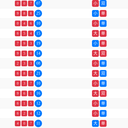
07
小
双
0
0
7
25
小
单
9
8
8
10
小
单
0
4
6
15
大
单
6
5
4
19
小
单
7
9
3
14
大
双
9
5
0
08
小
单
2
3
3
21
大
双
6
8
7
10
小
单
0
3
7
16
大
双
9
6
1
12
小
单
6
1
5
12
小
单
6
2
4
11
大
单
4
0
7