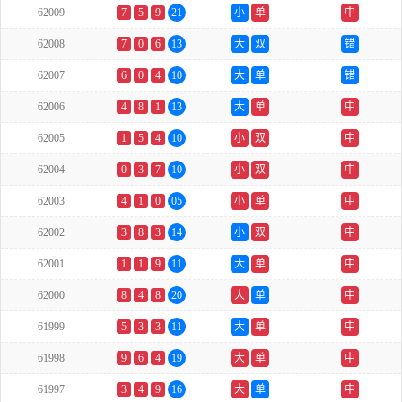
62009
7
5
9
21
小
单
中
62008
7
0
6
13
大
双
错
62007
6
0
4
10
大
单
错
62006
4
8
1
13
大
单
中
62005
1
5
4
10
小
双
中
62004
0
3
7
10
小
双
中
62003
4
1
0
05
小
单
中
62002
3
8
3
14
小
双
中
62001
1
1
9
11
大
单
中
62000
8
4
8
20
大
单
中
61999
5
3
3
11
大
单
中
61998
9
6
4
19
大
单
中
61997
3
4
9
16
大
单
中