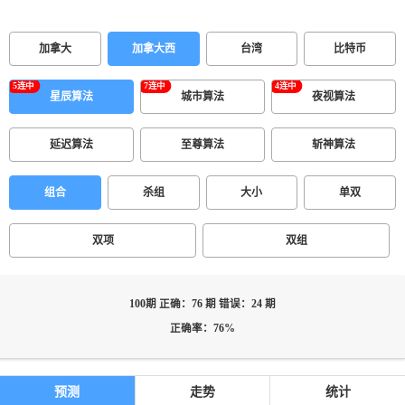
加拿大
加拿大西
台湾
比特币
星辰算法
城市算法
夜视算法
延迟算法
至尊算法
斩神算法
组合
杀组
大小
单双
双项
双组
100期 正确：76 期 错误：24 期
正确率：76%
预测
走势
统计