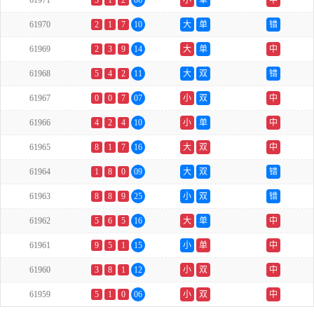
61971
3
1
2
06
小
单
中
61970
2
1
7
10
大
单
错
61969
2
3
9
14
大
单
中
61968
5
4
2
11
大
双
错
61967
0
0
7
07
小
双
中
61966
4
2
4
10
小
单
中
61965
8
1
7
16
大
双
中
61964
1
8
0
09
大
双
错
61963
8
8
9
25
小
双
错
61962
5
6
5
16
大
单
中
61961
9
5
1
15
小
单
中
61960
3
8
1
12
小
双
中
61959
5
1
0
06
小
双
中