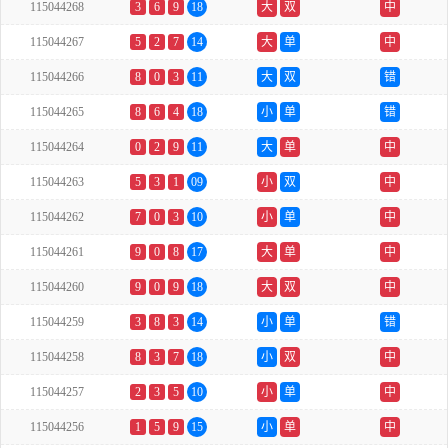
115044268
3
6
9
18
大
双
中
115044267
5
2
7
14
大
单
中
115044266
8
0
3
11
大
双
错
115044265
8
6
4
18
小
单
错
115044264
0
2
9
11
大
单
中
115044263
5
3
1
09
小
双
中
115044262
7
0
3
10
小
单
中
115044261
9
0
8
17
大
单
中
115044260
9
0
9
18
大
双
中
115044259
3
8
3
14
小
单
错
115044258
8
3
7
18
小
双
中
115044257
2
3
5
10
小
单
中
115044256
1
5
9
15
小
单
中