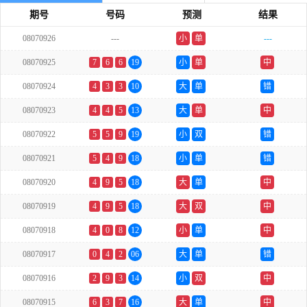
期号
号码
预测
结果
08070926
---
小
单
---
08070925
7
6
6
19
小
单
中
08070924
4
3
3
10
大
单
错
08070923
4
4
5
13
大
单
中
08070922
5
5
9
19
小
双
错
08070921
5
4
9
18
小
单
错
08070920
4
9
5
18
大
单
中
08070919
4
9
5
18
大
双
中
08070918
4
0
8
12
小
单
中
08070917
0
4
2
06
大
单
错
08070916
2
9
3
14
小
双
中
08070915
6
3
7
16
大
单
中