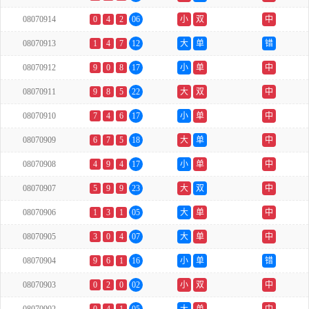
08070914
0
4
2
06
小
双
中
08070913
1
4
7
12
大
单
错
08070912
9
0
8
17
小
单
中
08070911
9
8
5
22
大
双
中
08070910
7
4
6
17
小
单
中
08070909
6
7
5
18
大
单
中
08070908
4
9
4
17
小
单
中
08070907
5
9
9
23
大
双
中
08070906
1
3
1
05
大
单
中
08070905
3
0
4
07
大
单
中
08070904
9
6
1
16
小
单
错
08070903
0
2
0
02
小
双
中