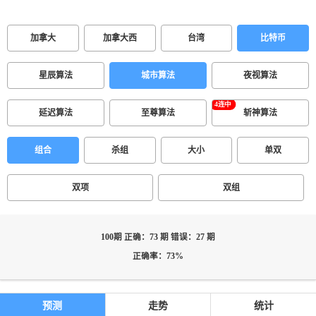
加拿大
加拿大西
台湾
比特币
星辰算法
城市算法
夜视算法
延迟算法
至尊算法
斩神算法
组合
杀组
大小
单双
双项
双组
100期 正确：73 期 错误：27 期
正确率：73%
预测
走势
统计