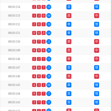
08101154
2
8
9
19
双
错
08101153
1
3
0
04
双
中
08101152
2
6
2
10
单
错
08101151
0
6
8
14
单
错
08101150
8
7
6
21
单
中
08101149
6
8
6
20
双
中
08101148
2
2
7
11
单
中
08101147
8
6
7
21
双
错
08101146
4
9
7
20
双
中
08101145
4
3
1
08
单
错
08101144
9
1
7
17
双
错
08101143
3
7
1
11
双
错