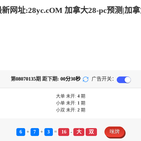
第
08070135
期 距下期:
00
分
30
秒
广告开关：
大单
未开:
4
期
小单
未开:
1
期
小双
未开:
2
期
6
+
7
+
3
=
16
-
大
双
咪牌