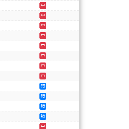
中
中
中
中
中
中
中
中
错
错
错
错
中