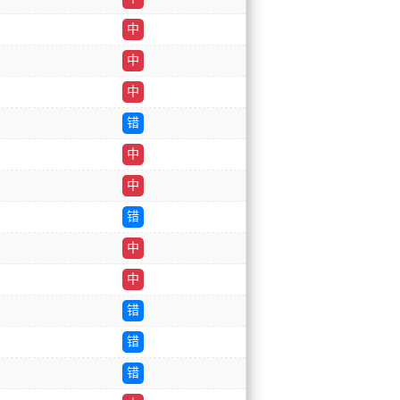
中
中
中
错
中
中
错
中
中
错
错
错