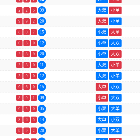
09
大双
小单
2
2
5
20
大双
小单
9
9
2
15
小双
大单
8
0
7
12
小单
大双
0
3
9
20
小单
大双
3
8
9
11
大双
小单
3
8
0
12
大双
小单
3
9
0
15
大单
小双
9
6
0
09
小单
大双
8
0
1
05
小双
大单
0
5
0
14
大单
小双
3
6
5
20
小双
大单
9
9
2