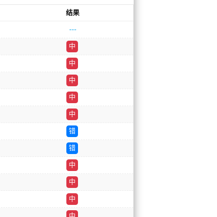
结果
---
中
中
中
中
中
错
错
中
中
中
中