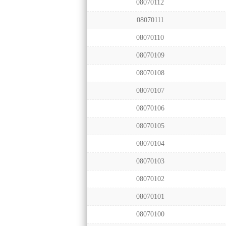
08070112
08070111
08070110
08070109
08070108
08070107
08070106
08070105
08070104
08070103
08070102
08070101
08070100