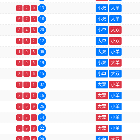
13
小双
大单
2
2
9
16
小双
大单
6
7
3
20
小单
大双
8
4
8
12
大单
小双
5
5
2
06
大双
小单
1
0
5
19
小双
大单
5
9
5
15
小单
大双
3
6
6
07
大双
小单
4
2
1
16
大双
小单
8
7
1
26
大双
小单
8
9
9
14
大双
小单
7
3
4
22
大双
小单
5
9
8
20
小单
大双
9
2
9