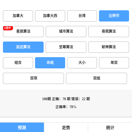
加拿大
加拿大西
台湾
比特币
星辰算法
城市算法
夜视算法
延迟算法
至尊算法
斩神算法
组合
杀组
大小
单双
双项
双组
100期 正确：78 期 错误：22 期
正确率：78%
预测
走势
统计