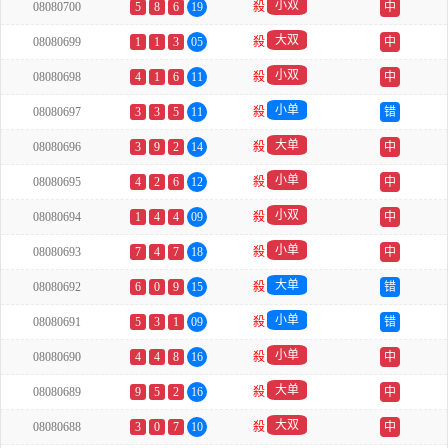
小双
08080700
5
8
6
19
殺
中
大双
08080699
1
1
3
05
殺
中
小双
08080698
4
1
6
11
殺
中
小单
08080697
3
3
5
11
殺
错
大单
08080696
3
9
2
14
殺
中
小单
08080695
4
2
6
12
殺
中
小双
08080694
1
4
4
09
殺
中
小单
08080693
7
4
7
18
殺
中
大单
08080692
6
0
9
15
殺
错
小单
08080691
5
3
1
09
殺
错
小单
08080690
4
4
8
16
殺
中
大单
08080689
9
5
2
16
殺
中
大双
08080688
3
0
7
10
殺
中