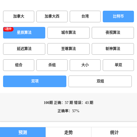
加拿大
加拿大西
台湾
比特币
星辰算法
城市算法
夜视算法
延迟算法
至尊算法
斩神算法
组合
杀组
大小
单双
双项
双组
100期 正确：57 期 错误：43 期
正确率：57%
预测
走势
统计