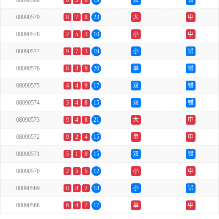
08090580
8
3
8
19
双
错
08090579
8
7
8
23
大
中
08090578
2
5
3
10
小
中
08090577
9
7
3
19
小
错
08090576
8
3
9
20
单
错
08090575
4
4
9
17
双
错
08090574
3
4
8
15
双
错
08090573
9
4
8
21
大
中
08090572
9
2
4
15
单
中
08090571
5
1
9
15
双
错
08090570
2
5
5
12
小
中
08090569
8
8
2
18
小
错
08090568
6
4
7
17
单
中