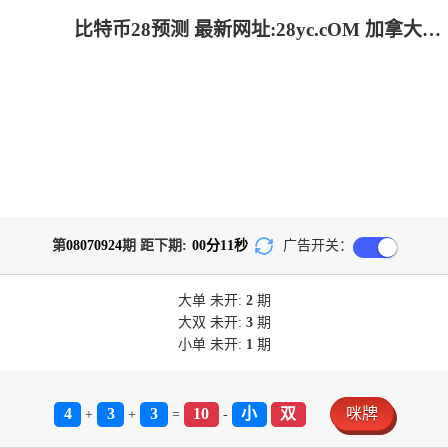
比特币28预测 最新网址:28yc.cOM 加拿大28-pc预测|加拿大PC在线预测|加拿大PC结果查询|28在线预测咪牌查询_专注研究_加拿大PC结果走势_官方数据!
第
08070924
期 距下期:
00
分
11
秒
广告开关：
大单
未开:
2
期
大双
未开:
3
期
小单
未开:
1
期
4
3
3
10
小
双
咪牌
+
+
=
-