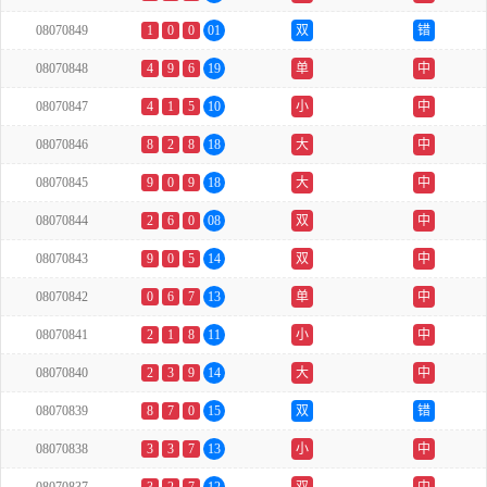
08070849
1
0
0
01
双
错
08070848
4
9
6
19
单
中
08070847
4
1
5
10
小
中
08070846
8
2
8
18
大
中
08070845
9
0
9
18
大
中
08070844
2
6
0
08
双
中
08070843
9
0
5
14
双
中
08070842
0
6
7
13
单
中
08070841
2
1
8
11
小
中
08070840
2
3
9
14
大
中
08070839
8
7
0
15
双
错
08070838
3
3
7
13
小
中