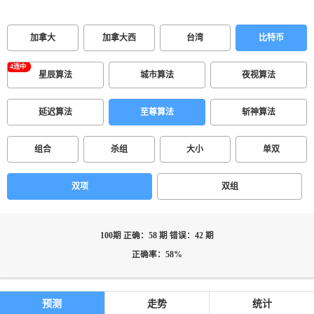
加拿大
加拿大西
台湾
比特币
星辰算法
城市算法
夜视算法
延迟算法
至尊算法
斩神算法
组合
杀组
大小
单双
双项
双组
100期 正确：58 期 错误：42 期
正确率：58%
预测
走势
统计