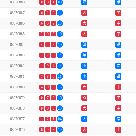
08070888
0
8
1
09
双
错
08070887
6
2
6
14
大
中
08070886
6
8
9
23
大
中
08070885
2
9
8
19
大
中
08070884
4
4
2
10
单
错
08070883
7
2
5
14
单
错
08070882
1
9
4
14
小
错
08070881
7
8
6
21
小
错
08070880
4
9
2
15
大
中
08070879
0
7
9
16
双
中
08070878
9
8
6
23
大
中
08070877
1
2
1
04
大
错
08070876
6
5
8
19
大
中