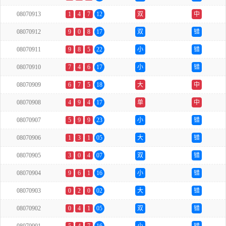
08070913
1
4
7
12
双
中
08070912
9
0
8
17
双
错
08070911
9
8
5
22
小
错
08070910
7
4
6
17
小
错
08070909
6
7
5
18
大
中
08070908
4
9
4
17
单
中
08070907
5
9
9
23
小
错
08070906
1
3
1
05
大
错
08070905
3
0
4
07
双
错
08070904
9
6
1
16
小
错
08070903
0
2
0
02
大
错
08070902
0
4
1
05
双
错