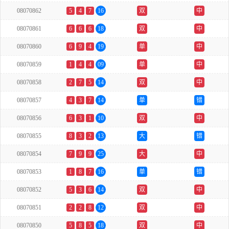
08070862
5
4
7
16
双
中
08070861
6
6
6
18
双
中
08070860
6
9
4
19
单
中
08070859
1
4
4
09
单
中
08070858
2
7
5
14
双
中
08070857
4
3
7
14
单
错
08070856
6
3
1
10
双
中
08070855
8
3
2
13
大
错
08070854
7
9
9
25
大
中
08070853
1
8
7
16
单
错
08070852
5
3
6
14
双
中
08070851
2
2
8
12
双
中
08070850
5
8
5
18
双
中