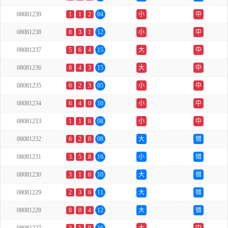
08081239
1
1
2
04
小
中
08081238
8
3
1
12
小
中
08081237
5
6
4
15
大
中
08081236
8
4
3
15
大
中
08081235
0
2
3
05
小
中
08081234
6
4
0
10
小
中
08081233
1
1
6
08
小
中
08081232
6
2
0
08
大
错
08081231
3
5
8
16
小
错
08081230
3
1
6
10
大
错
08081229
2
3
6
11
大
错
08081228
8
0
4
12
大
错