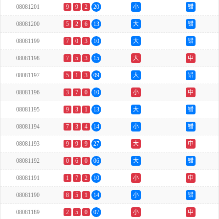
08081201
9
9
2
20
小
错
08081200
5
2
6
13
大
错
08081199
7
0
3
10
大
错
08081198
7
5
3
15
大
中
08081197
5
1
3
09
大
错
08081196
3
7
0
10
小
中
08081195
9
3
1
13
大
错
08081194
7
3
4
14
小
错
08081193
9
9
9
27
大
中
08081192
0
6
0
06
大
错
08081191
1
7
2
10
小
中
08081190
8
5
1
14
小
错
08081189
2
5
0
07
小
中