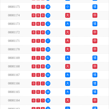
08081175
5
6
7
18
小
错
08081174
0
9
6
15
大
中
08081173
6
6
0
12
大
错
08081172
8
5
8
21
大
中
08081171
8
5
4
17
大
中
08081170
7
7
6
20
大
中
08081169
1
1
0
02
大
错
08081168
9
3
8
20
大
中
08081167
3
1
2
06
大
错
08081166
0
2
1
03
大
错
08081165
5
0
3
08
大
错
08081164
6
7
5
18
大
中