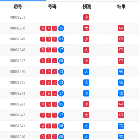
期号
号码
预测
结果
08081251
---
小
---
单
08081250
6
4
5
15
大
中
08081249
2
0
1
03
小
中
08081248
5
3
9
17
大
中
08081247
2
2
4
08
小
中
08081246
1
9
3
13
大
错
08081245
7
0
6
13
大
错
08081244
3
9
5
17
小
错
08081243
0
5
0
05
小
中
08081242
2
7
8
17
大
中
08081241
4
1
3
08
大
错
08081240
3
3
2
08
大
错