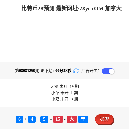
比特币28预测 最新网址:28yc.cOM 加拿大28-pc预测|加拿大PC在线预测|加拿大PC结果查询|28在线预测咪牌查询_专注研究_加拿大PC结果走势_官方数据!
第
08081250
期 距下期:
00
分
33
秒
广告开关：
大双
未开:
19
期
小单
未开:
1
期
小双
未开:
3
期
6
4
5
15
大
单
咪牌
+
+
=
-