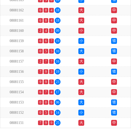
08081163
9
3
8
20
小
错
08081162
6
8
4
18
大
中
08081161
6
8
4
18
大
中
08081160
2
4
3
09
小
中
08081159
6
6
7
19
小
错
08081158
0
5
5
10
大
错
08081157
2
7
7
16
大
中
08081156
7
9
3
19
小
错
08081155
9
9
5
23
大
中
08081154
6
7
4
17
大
中
08081153
0
0
6
06
大
错
08081152
0
5
9
14
小
错
08081151
7
9
9
25
大
中