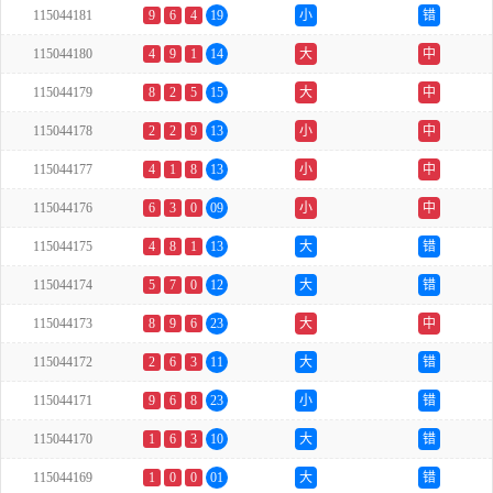
115044181
9
6
4
19
小
错
115044180
4
9
1
14
大
中
115044179
8
2
5
15
大
中
115044178
2
2
9
13
小
中
115044177
4
1
8
13
小
中
115044176
6
3
0
09
小
中
115044175
4
8
1
13
大
错
115044174
5
7
0
12
大
错
115044173
8
9
6
23
大
中
115044172
2
6
3
11
大
错
115044171
9
6
8
23
小
错
115044170
1
6
3
10
大
错
115044169
1
0
0
01
大
错