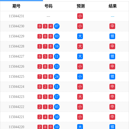
期号
号码
预测
结果
115044231
---
小
---
双
115044230
0
3
4
07
小
中
115044229
3
0
0
03
大
错
115044228
1
7
8
16
大
中
115044227
6
5
0
11
大
错
115044226
2
8
3
13
小
中
115044225
7
9
8
24
小
错
115044224
0
2
9
11
小
中
115044223
8
5
4
17
大
中
115044222
2
1
2
05
小
中
115044221
2
4
4
10
小
中
115044220
2
8
0
10
大
错