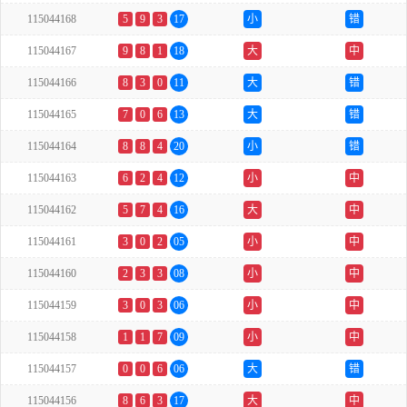
115044168
5
9
3
17
小
错
115044167
9
8
1
18
大
中
115044166
8
3
0
11
大
错
115044165
7
0
6
13
大
错
115044164
8
8
4
20
小
错
115044163
6
2
4
12
小
中
115044162
5
7
4
16
大
中
115044161
3
0
2
05
小
中
115044160
2
3
3
08
小
中
115044159
3
0
3
06
小
中
115044158
1
1
7
09
小
中
115044157
0
0
6
06
大
错
115044156
8
6
3
17
大
中