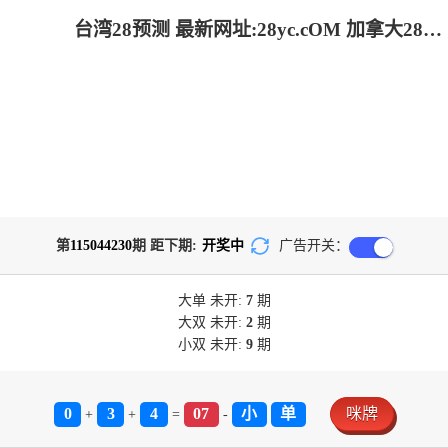
台湾28预测 最新网址:28yc.cOM 加拿大28-pc预测|加拿大PC在线预测|加拿大PC结果查询|28在线预测咪牌查询_专注研究_加拿大PC结果走势_官方数据!
第
115044230
期 距下期:
开奖中
广告开关：
大单
未开:
7
期
大双
未开:
2
期
小双
未开:
9
期
0
3
4
07
小
单
咪牌
+
+
=
-