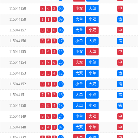
115044159
3
0
3
06
小双
大单
中
115044158
1
1
7
09
大单
小双
错
115044157
0
0
6
06
大单
小双
中
115044156
8
6
3
17
小单
大双
错
115044155
4
6
5
15
小双
大单
中
115044154
7
7
6
20
大双
小单
中
115044153
5
3
4
12
大双
小单
错
115044152
8
1
1
10
小单
大双
错
115044151
7
7
2
16
大单
小双
错
115044150
5
9
4
18
大单
小双
错
115044149
9
8
7
24
小单
大双
中
115044148
2
4
1
07
大双
小单
中