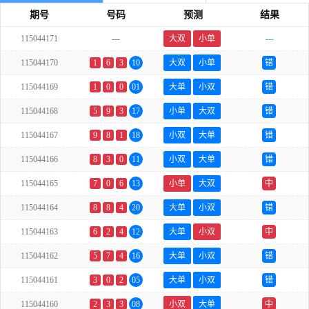
期号
号码
预测
结果
115044171
---
大双
小单
---
115044170
1
6
3
10
大双
小单
错
115044169
1
0
0
01
大单
小双
错
115044168
5
9
3
17
小单
大双
错
115044167
9
8
1
18
小双
大单
错
115044166
8
3
0
11
小双
大单
错
115044165
7
0
6
13
小单
大双
中
115044164
8
8
4
20
大单
小双
错
115044163
6
2
4
12
大单
小双
中
115044162
5
7
4
16
大单
小双
错
115044161
3
0
2
05
大单
小双
错
115044160
2
3
3
08
小双
大单
中