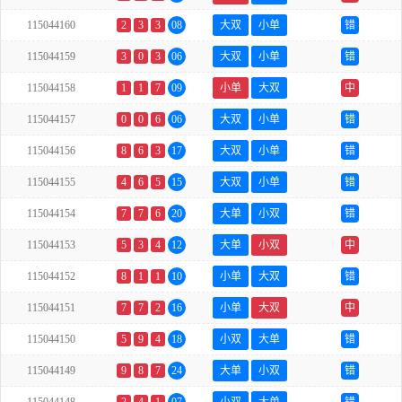
115044160
2
3
3
08
大双
小单
错
115044159
3
0
3
06
大双
小单
错
115044158
1
1
7
09
小单
大双
中
115044157
0
0
6
06
大双
小单
错
115044156
8
6
3
17
大双
小单
错
115044155
4
6
5
15
大双
小单
错
115044154
7
7
6
20
大单
小双
错
115044153
5
3
4
12
大单
小双
中
115044152
8
1
1
10
小单
大双
错
115044151
7
7
2
16
小单
大双
中
115044150
5
9
4
18
小双
大单
错
115044149
9
8
7
24
大单
小双
错