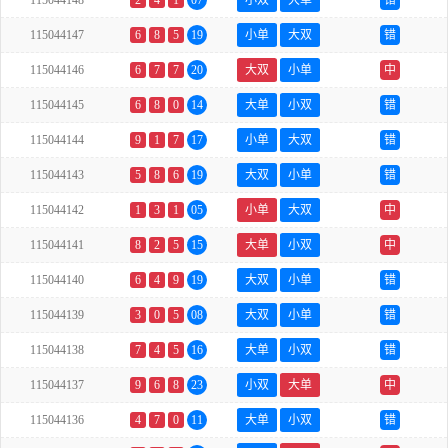
115044148
2
4
1
07
小双
大单
错
115044147
6
8
5
19
小单
大双
错
115044146
6
7
7
20
大双
小单
中
115044145
6
8
0
14
大单
小双
错
115044144
9
1
7
17
小单
大双
错
115044143
5
8
6
19
大双
小单
错
115044142
1
3
1
05
小单
大双
中
115044141
8
2
5
15
大单
小双
中
115044140
6
4
9
19
大双
小单
错
115044139
3
0
5
08
大双
小单
错
115044138
7
4
5
16
大单
小双
错
115044137
9
6
8
23
小双
大单
中
115044136
4
7
0
11
大单
小双
错