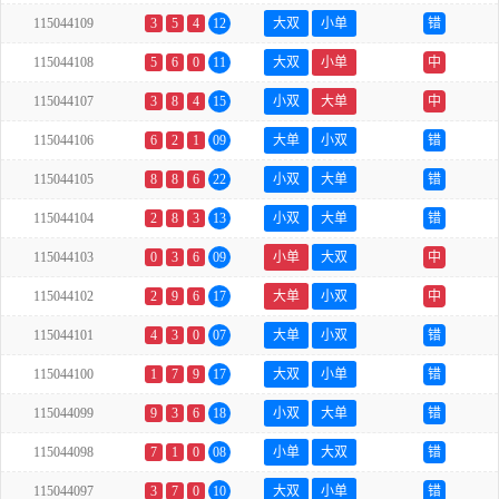
115044109
3
5
4
12
大双
小单
错
115044108
5
6
0
11
大双
小单
中
115044107
3
8
4
15
小双
大单
中
115044106
6
2
1
09
大单
小双
错
115044105
8
8
6
22
小双
大单
错
115044104
2
8
3
13
小双
大单
错
115044103
0
3
6
09
小单
大双
中
115044102
2
9
6
17
大单
小双
中
115044101
4
3
0
07
大单
小双
错
115044100
1
7
9
17
大双
小单
错
115044099
9
3
6
18
小双
大单
错
115044098
7
1
0
08
小单
大双
错
115044097
3
7
0
10
大双
小单
错