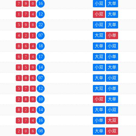
16
小双
大单
7
9
0
12
小双
大单
1
7
4
22
小双
大单
5
9
8
07
大双
小单
4
2
1
18
大单
小双
8
6
4
17
大双
小单
6
7
4
14
小双
大单
0
5
9
07
大单
小双
1
0
6
12
大双
小单
5
7
0
10
小双
大单
2
8
0
14
大单
小双
8
2
4
16
小单
大双
5
7
4
08
大单
小双
2
0
6