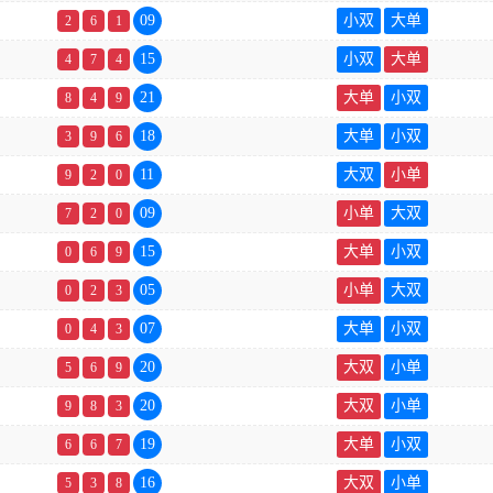
09
小双
大单
2
6
1
15
小双
大单
4
7
4
21
大单
小双
8
4
9
18
大单
小双
3
9
6
11
大双
小单
9
2
0
09
小单
大双
7
2
0
15
大单
小双
0
6
9
05
小单
大双
0
2
3
07
大单
小双
0
4
3
20
大双
小单
5
6
9
20
大双
小单
9
8
3
19
大单
小双
6
6
7
16
大双
小单
5
3
8