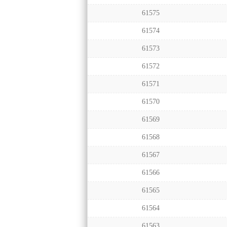
61575
61574
61573
61572
61571
61570
61569
61568
61567
61566
61565
61564
61563