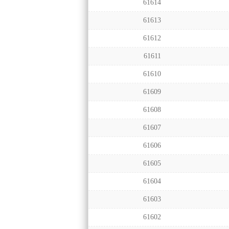
61614
61613
61612
61611
61610
61609
61608
61607
61606
61605
61604
61603
61602