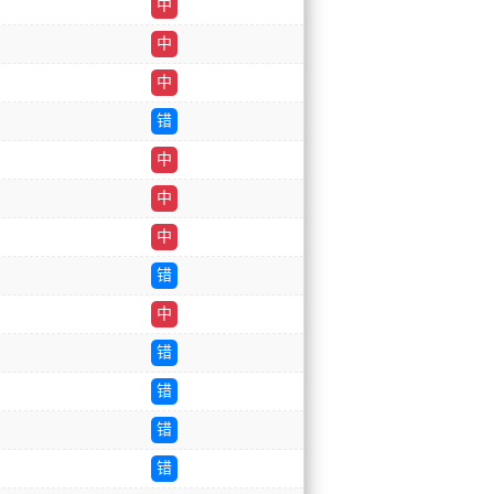
中
中
中
错
中
中
中
错
中
错
错
错
错