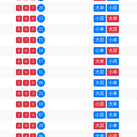
20
大单
小双
5
8
7
15
小双
大单
9
0
6
22
小单
大双
9
8
5
15
大双
小单
5
7
3
18
小单
大双
6
8
4
17
大单
小双
6
8
3
11
大双
小单
2
6
3
06
大双
小单
5
1
0
21
大双
小单
9
9
3
10
小双
大单
1
1
8
07
小双
大单
1
2
4
20
大双
小单
4
8
8
06
大单
小双
1
4
1