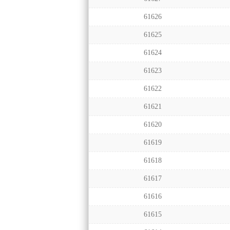
61626
61625
61624
61623
61622
61621
61620
61619
61618
61617
61616
61615