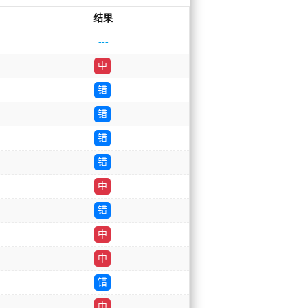
结果
---
中
错
错
错
错
中
错
中
中
错
中