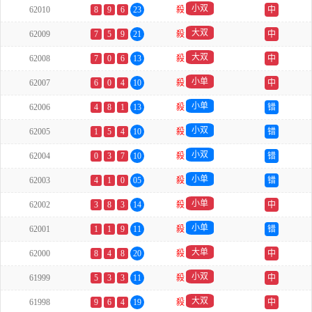
小双
62010
8
9
6
23
殺
中
大双
62009
7
5
9
21
殺
中
大双
62008
7
0
6
13
殺
中
小单
62007
6
0
4
10
殺
中
小单
62006
4
8
1
13
殺
错
小双
62005
1
5
4
10
殺
错
小双
62004
0
3
7
10
殺
错
小单
62003
4
1
0
05
殺
错
小单
62002
3
8
3
14
殺
中
小单
62001
1
1
9
11
殺
错
大单
62000
8
4
8
20
殺
中
小双
61999
5
3
3
11
殺
中
大双
61998
9
6
4
19
殺
中