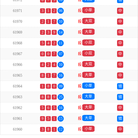
61972
8
7
3
18
殺
错
小单
61971
3
1
2
06
殺
中
大双
61970
2
1
7
10
殺
中
大单
61969
2
3
9
14
殺
中
小双
61968
5
4
2
11
殺
中
小双
61967
0
0
7
07
殺
中
大双
61966
4
2
4
10
殺
中
大单
61965
8
1
7
16
殺
中
小单
61964
1
8
0
09
殺
错
大单
61963
8
8
9
25
殺
错
大单
61962
5
6
5
16
殺
中
大单
61961
9
5
1
15
殺
错
小单
61960
3
8
1
12
殺
中