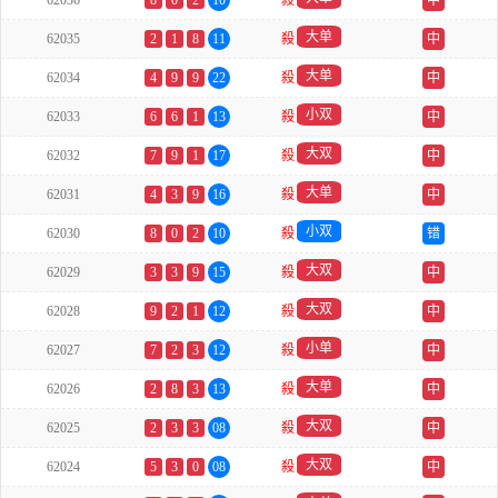
62036
8
0
2
10
殺
中
大单
62035
2
1
8
11
殺
中
大单
62034
4
9
9
22
殺
中
小双
62033
6
6
1
13
殺
中
大双
62032
7
9
1
17
殺
中
大单
62031
4
3
9
16
殺
中
小双
62030
8
0
2
10
殺
错
大双
62029
3
3
9
15
殺
中
大双
62028
9
2
1
12
殺
中
小单
62027
7
2
3
12
殺
中
大单
62026
2
8
3
13
殺
中
大双
62025
2
3
3
08
殺
中
大双
62024
5
3
0
08
殺
中