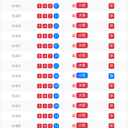
小双
61421
1
4
2
07
殺
中
大单
61420
1
5
7
13
殺
中
小单
61419
9
4
2
15
殺
中
小双
61418
9
6
2
17
殺
中
大双
61417
1
3
3
07
殺
中
小双
61416
9
4
7
20
殺
中
大单
61415
7
0
5
12
殺
中
小双
61414
3
3
0
06
殺
错
大单
61413
2
1
6
09
殺
中
大双
61412
2
8
0
10
殺
中
大双
61411
3
1
5
09
殺
中
小双
61410
8
2
4
14
殺
中
小双
61409
2
9
3
14
殺
中