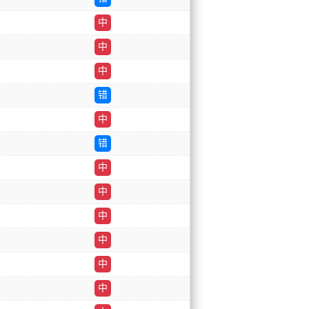
中
中
中
错
中
错
中
中
中
中
中
中