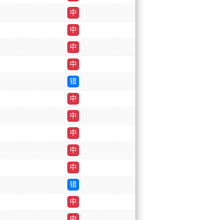
中
中
中
中
错
中
中
中
中
中
错
中
中