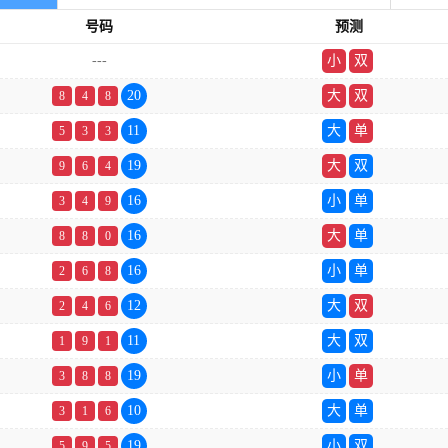
号码
预测
---
小
双
20
大
双
8
4
8
11
大
单
5
3
3
19
大
双
9
6
4
16
小
单
3
4
9
16
大
单
8
8
0
16
小
单
2
6
8
12
大
双
2
4
6
11
大
双
1
9
1
19
小
单
3
8
8
10
大
单
3
1
6
19
小
双
5
9
5