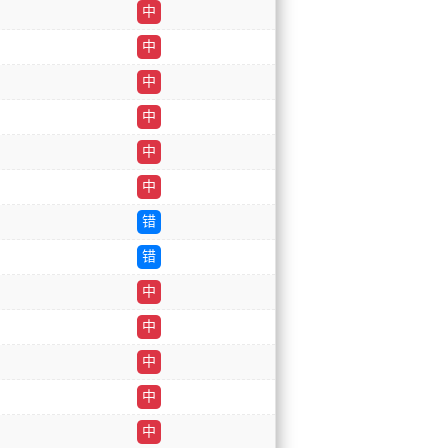
中
中
中
中
中
中
错
错
中
中
中
中
中