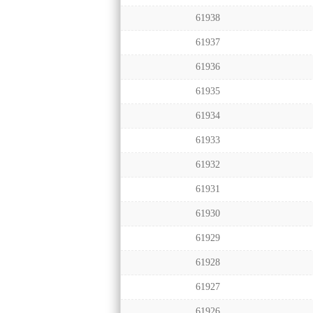
61938
61937
61936
61935
61934
61933
61932
61931
61930
61929
61928
61927
61926