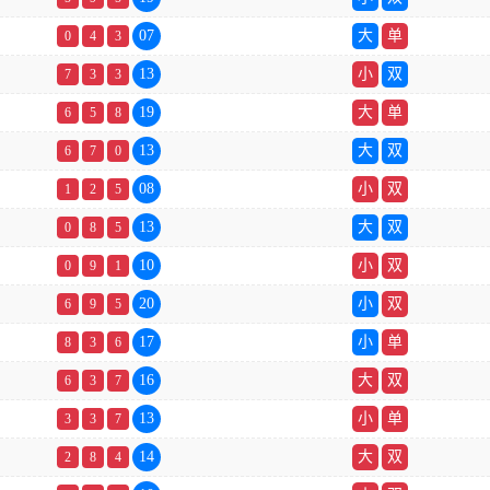
07
大
单
0
4
3
13
小
双
7
3
3
19
大
单
6
5
8
13
大
双
6
7
0
08
小
双
1
2
5
13
大
双
0
8
5
10
小
双
0
9
1
20
小
双
6
9
5
17
小
单
8
3
6
16
大
双
6
3
7
13
小
单
3
3
7
14
大
双
2
8
4