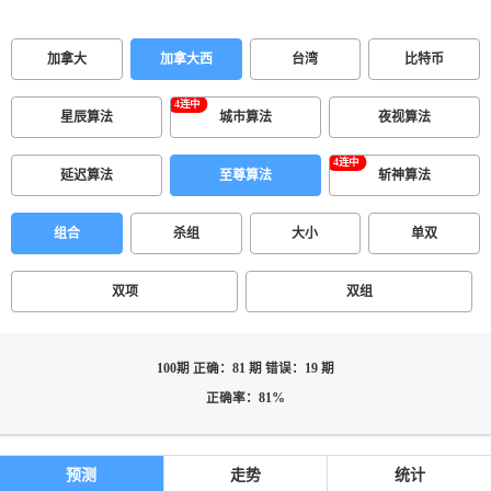
加拿大
加拿大西
台湾
比特币
星辰算法
城市算法
夜视算法
延迟算法
至尊算法
斩神算法
组合
杀组
大小
单双
双项
双组
100期 正确：81 期 错误：19 期
正确率：81%
预测
走势
统计