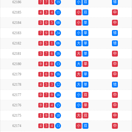
62186
7
7
5
19
小
双
错
62185
4
3
4
11
小
双
中
62184
3
0
5
08
小
单
中
62183
7
9
8
24
小
单
错
62182
0
5
1
06
大
单
错
62181
3
7
6
16
大
单
中
62180
9
4
0
13
大
单
中
62179
1
6
9
16
大
单
中
62178
4
5
3
12
大
单
错
62177
0
7
9
16
小
双
中
62176
9
2
4
15
小
单
中
62175
1
9
8
18
大
双
中
62174
4
5
4
13
小
双
中