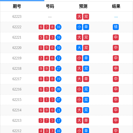
期号
号码
预测
结果
62223
---
大
双
---
62222
6
2
8
16
小
单
错
62221
5
8
3
16
大
双
中
62220
1
9
0
10
大
双
中
62219
2
4
6
12
小
单
中
62218
9
9
9
27
大
双
中
62217
8
3
8
19
大
单
中
62216
6
3
0
09
小
双
中
62215
1
1
5
07
小
双
中
62214
6
9
6
21
大
双
中
62213
5
7
5
17
大
单
中
62212
4
3
3
10
小
单
中