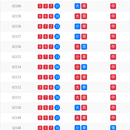
62160
1
3
7
11
大
单
中
62159
6
6
6
18
大
双
中
62158
6
7
2
15
小
单
中
62157
7
6
7
20
小
双
中
62156
9
9
7
25
大
双
中
62155
5
7
1
13
小
单
中
62154
5
2
1
08
小
单
中
62153
1
3
9
13
小
单
中
62152
3
9
6
18
大
单
中
62151
6
7
3
16
大
双
中
62150
3
6
3
12
大
双
中
62149
9
9
3
21
大
单
中
62148
4
5
7
16
小
单
错