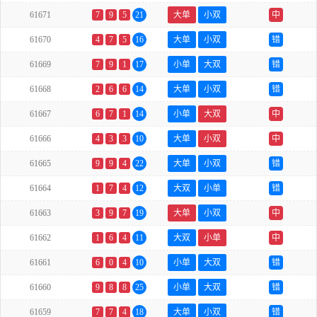
61671
7
9
5
21
大单
小双
中
61670
4
7
5
16
大单
小双
错
61669
7
9
1
17
小单
大双
错
61668
2
6
6
14
大单
小双
错
61667
6
7
1
14
小单
大双
中
61666
4
3
3
10
大单
小双
中
61665
9
9
4
22
大单
小双
错
61664
1
7
4
12
大双
小单
错
61663
3
9
7
19
大单
小双
中
61662
1
6
4
11
大双
小单
中
61661
6
0
4
10
小单
大双
错
61660
9
8
8
25
小单
大双
错
61659
7
7
4
18
大单
小双
错