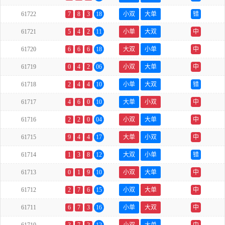
61722
7
8
3
18
小双
大单
错
61721
5
4
2
11
小单
大双
中
61720
6
6
6
18
大双
小单
中
61719
0
4
2
06
小双
大单
中
61718
2
4
4
10
小单
大双
错
61717
4
6
0
10
大单
小双
中
61716
2
2
0
04
小双
大单
中
61715
9
4
4
17
大单
小双
中
61714
1
3
8
12
大双
小单
错
61713
0
1
9
10
小双
大单
中
61712
2
7
6
15
小双
大单
中
61711
6
7
3
16
小单
大双
中