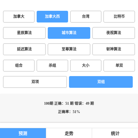
加拿大
加拿大西
台湾
比特币
星辰算法
城市算法
夜视算法
延迟算法
至尊算法
斩神算法
组合
杀组
大小
单双
双项
双组
100期 正确：51 期 错误：49 期
正确率：51%
预测
走势
统计