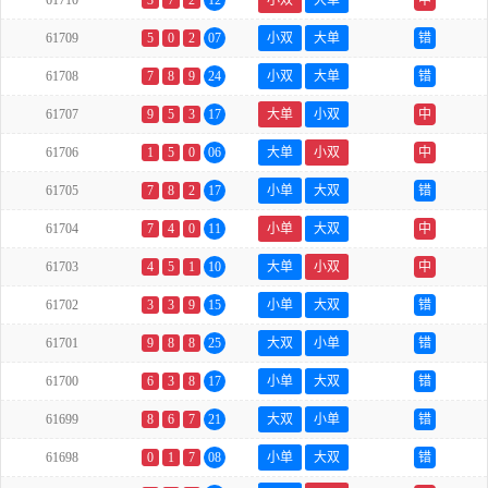
61710
3
7
2
12
小双
大单
中
61709
5
0
2
07
小双
大单
错
61708
7
8
9
24
小双
大单
错
61707
9
5
3
17
大单
小双
中
61706
1
5
0
06
大单
小双
中
61705
7
8
2
17
小单
大双
错
61704
7
4
0
11
小单
大双
中
61703
4
5
1
10
大单
小双
中
61702
3
3
9
15
小单
大双
错
61701
9
8
8
25
大双
小单
错
61700
6
3
8
17
小单
大双
错
61699
8
6
7
21
大双
小单
错
61698
0
1
7
08
小单
大双
错