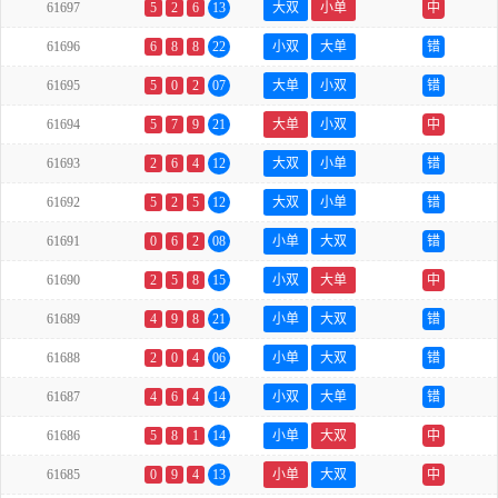
61697
5
2
6
13
大双
小单
中
61696
6
8
8
22
小双
大单
错
61695
5
0
2
07
大单
小双
错
61694
5
7
9
21
大单
小双
中
61693
2
6
4
12
大双
小单
错
61692
5
2
5
12
大双
小单
错
61691
0
6
2
08
小单
大双
错
61690
2
5
8
15
小双
大单
中
61689
4
9
8
21
小单
大双
错
61688
2
0
4
06
小单
大双
错
61687
4
6
4
14
小双
大单
错
61686
5
8
1
14
小单
大双
中
61685
0
9
4
13
小单
大双
中