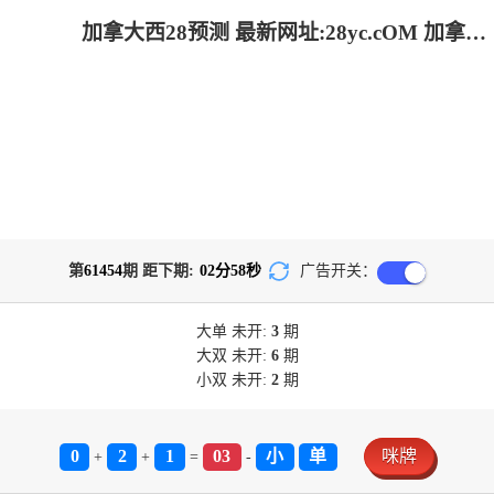
加拿大西28预测 最新网址:28yc.cOM 加拿大28-pc预测|加拿大PC在线预测|加拿大PC结果查询|28在线预测咪牌查询_专注研究_加拿大PC结果走势_官方数据!
第
61454
期 距下期:
02
分
57
秒
广告开关：
大单
未开:
3
期
大双
未开:
6
期
小双
未开:
2
期
0
2
1
03
小
单
咪牌
+
+
=
-