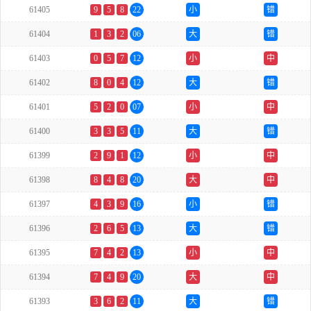
61405
9
5
8
22
小
错
61404
1
3
2
06
大
错
61403
0
5
7
12
小
中
61402
8
0
4
12
大
错
61401
5
2
0
07
小
中
61400
3
3
5
11
大
错
61399
2
9
1
12
小
中
61398
8
4
8
20
大
中
61397
4
3
9
16
小
错
61396
2
6
5
13
大
错
61395
7
4
2
13
小
中
61394
7
4
9
20
大
中
61393
3
6
2
11
大
错