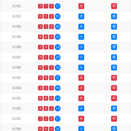
61392
3
7
5
15
大
中
61391
0
1
4
05
大
错
61390
3
5
0
08
大
错
61389
8
6
4
18
小
错
61388
2
9
3
14
小
错
61387
9
1
9
19
小
错
61386
9
7
2
18
小
错
61385
3
9
9
21
大
中
61384
4
5
0
09
小
中
61383
6
0
8
14
大
中
61382
4
8
2
14
小
错
61381
7
2
8
17
大
中
61380
6
8
4
18
小
错