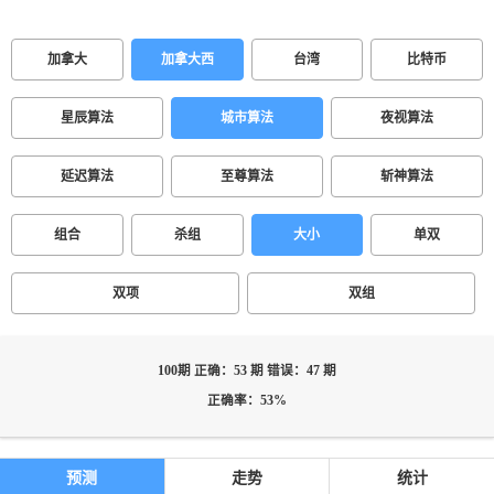
加拿大
加拿大西
台湾
比特币
星辰算法
城市算法
夜视算法
延迟算法
至尊算法
斩神算法
组合
杀组
大小
单双
双项
双组
100期 正确：53 期 错误：47 期
正确率：53%
预测
走势
统计