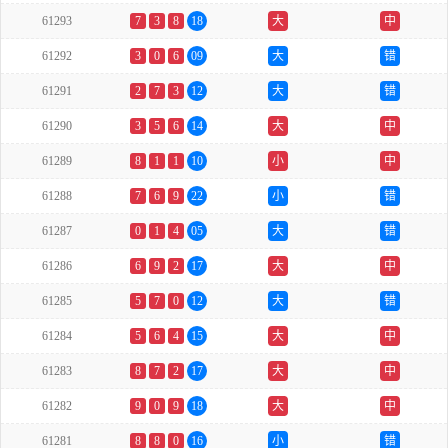
61293
7
3
8
18
大
中
61292
3
0
6
09
大
错
61291
2
7
3
12
大
错
61290
3
5
6
14
大
中
61289
8
1
1
10
小
中
61288
7
6
9
22
小
错
61287
0
1
4
05
大
错
61286
6
9
2
17
大
中
61285
5
7
0
12
大
错
61284
5
6
4
15
大
中
61283
8
7
2
17
大
中
61282
9
0
9
18
大
中
61281
8
8
0
16
小
错