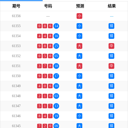
期号
号码
预测
结果
61356
---
小
---
双
61355
0
8
6
14
小
错
61354
4
4
8
16
小
错
61353
9
8
8
25
大
中
61352
0
5
0
05
大
错
61351
3
7
8
18
大
中
61350
9
3
5
17
小
错
61349
4
0
6
10
大
错
61348
2
1
0
03
大
错
61347
5
1
7
13
大
错
61346
8
4
7
19
小
错
61345
7
2
0
09
大
错