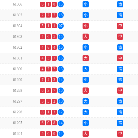
61306
6
1
8
15
小
错
61305
2
7
7
16
小
错
61304
5
1
1
07
小
中
61303
4
6
5
15
大
中
61302
4
8
4
16
小
错
61301
4
5
7
16
大
中
61300
4
7
2
13
大
错
61299
7
4
3
14
小
错
61298
6
3
7
16
大
中
61297
5
3
2
10
大
错
61296
8
1
3
12
大
错
61295
6
0
8
14
小
错
61294
5
0
9
14
大
中