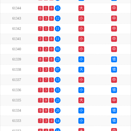
61344
6
1
8
15
大
中
61343
0
3
9
12
小
中
61342
7
1
3
11
小
中
61341
2
1
8
11
小
中
61340
1
2
0
03
小
中
61339
8
7
8
23
小
错
61338
1
3
3
07
大
错
61337
1
7
5
13
小
中
61336
7
5
3
15
小
错
61335
7
9
7
23
大
中
61334
9
9
2
20
小
错
61333
7
3
4
14
小
错