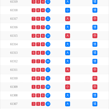
61319
5
3
4
12
大
错
61318
3
8
4
15
小
错
61317
7
6
9
22
大
中
61316
3
2
5
10
大
错
61315
2
6
6
14
大
中
61314
6
7
0
13
大
错
61313
6
4
1
11
大
错
61312
2
2
2
06
大
错
61311
8
9
0
17
大
中
61310
4
8
0
12
小
中
61309
1
4
3
08
小
中
61308
0
1
6
07
大
错
61307
3
5
2
10
大
错