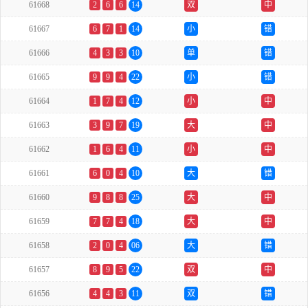
61668
2
6
6
14
双
中
61667
6
7
1
14
小
错
61666
4
3
3
10
单
错
61665
9
9
4
22
小
错
61664
1
7
4
12
小
中
61663
3
9
7
19
大
中
61662
1
6
4
11
小
中
61661
6
0
4
10
大
错
61660
9
8
8
25
大
中
61659
7
7
4
18
大
中
61658
2
0
4
06
大
错
61657
8
9
5
22
双
中
61656
4
4
3
11
双
错