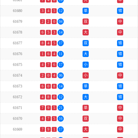
61681
7
4
8
19
大
中
61680
3
4
5
12
单
错
61679
2
2
0
04
双
中
61678
6
5
3
14
大
中
61677
8
4
5
17
双
错
61676
1
6
4
11
大
错
61675
4
7
6
17
小
错
61674
2
0
4
06
小
中
61673
6
0
8
14
单
错
61672
4
8
0
12
大
错
61671
7
9
5
21
单
中
61670
4
7
5
16
双
中
61669
7
9
1
17
大
中