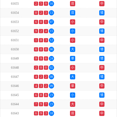
61655
2
5
9
16
双
中
61654
8
2
3
13
双
错
61653
6
0
1
07
小
中
61652
9
2
4
15
小
错
61651
1
8
3
12
小
中
61650
6
0
0
06
大
错
61649
9
9
6
24
单
错
61648
2
0
0
02
小
中
61647
4
2
2
08
大
错
61646
4
3
2
09
单
中
61645
6
8
9
23
小
错
61644
7
9
7
23
大
中
61643
6
9
3
18
双
中