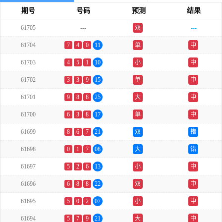
期号
号码
预测
结果
61705
---
双
---
61704
7
4
0
11
单
中
61703
4
5
1
10
小
中
61702
3
3
9
15
单
中
61701
9
8
8
25
大
中
61700
6
3
8
17
单
中
61699
8
6
7
21
双
错
61698
0
1
7
08
大
错
61697
5
2
6
13
小
中
61696
6
8
8
22
双
中
61695
5
0
2
07
小
中
61694
5
7
9
21
大
中