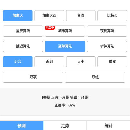
加拿大
加拿大西
台湾
比特币
星辰算法
城市算法
夜视算法
延迟算法
至尊算法
斩神算法
组合
杀组
大小
单双
双项
双组
100期 正确：66 期 错误：34 期
正确率：66%
预测
走势
统计