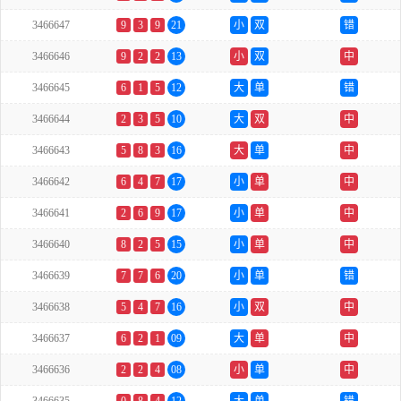
3466647
9
3
9
21
小
双
错
3466646
9
2
2
13
小
双
中
3466645
6
1
5
12
大
单
错
3466644
2
3
5
10
大
双
中
3466643
5
8
3
16
大
单
中
3466642
6
4
7
17
小
单
中
3466641
2
6
9
17
小
单
中
3466640
8
2
5
15
小
单
中
3466639
7
7
6
20
小
单
错
3466638
5
4
7
16
小
双
中
3466637
6
2
1
09
大
单
中
3466636
2
2
4
08
小
单
中