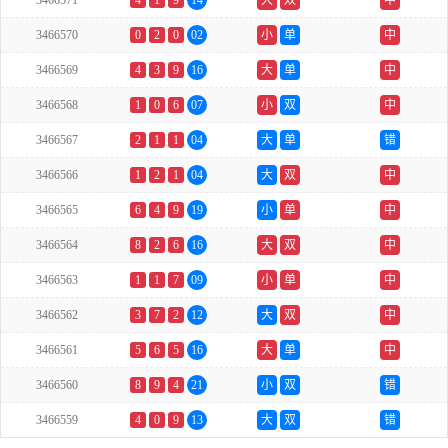
3466571
4
1
9
14
大
双
中
3466570
0
2
0
02
小
单
中
3466569
4
3
9
16
大
单
中
3466568
1
0
6
07
小
双
中
3466567
2
1
1
04
大
单
错
3466566
1
2
1
04
大
双
中
3466565
6
4
9
19
小
单
中
3466564
8
2
6
16
大
双
中
3466563
1
1
7
09
小
单
中
3466562
3
7
2
12
大
双
中
3466561
5
6
5
16
大
单
中
3466560
8
9
4
21
小
双
错
3466559
4
0
9
13
大
双
错