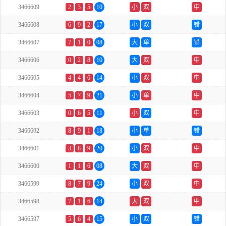
3466609
2
3
5
10
小
双
中
3466608
6
9
2
17
小
双
错
3466607
7
1
0
08
大
单
错
3466606
0
2
8
10
大
双
中
3466605
4
4
6
14
小
双
中
3466604
5
7
9
21
小
单
中
3466603
0
6
5
11
小
双
中
3466602
8
9
1
18
小
单
错
3466601
3
8
9
20
小
双
中
3466600
1
1
6
08
大
双
中
3466599
8
7
9
24
小
双
中
3466598
7
1
6
14
大
双
中
3466597
5
6
4
15
小
双
错