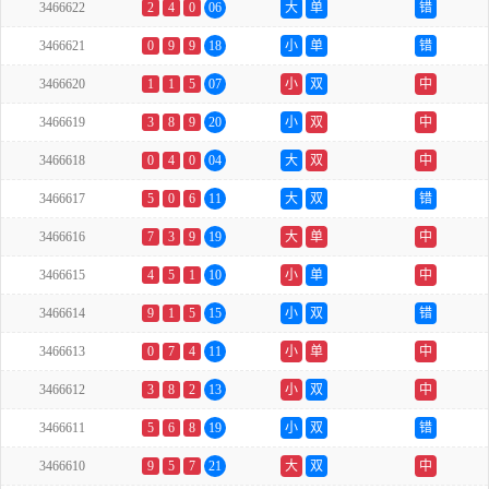
3466622
2
4
0
06
大
单
错
3466621
0
9
9
18
小
单
错
3466620
1
1
5
07
小
双
中
3466619
3
8
9
20
小
双
中
3466618
0
4
0
04
大
双
中
3466617
5
0
6
11
大
双
错
3466616
7
3
9
19
大
单
中
3466615
4
5
1
10
小
单
中
3466614
9
1
5
15
小
双
错
3466613
0
7
4
11
小
单
中
3466612
3
8
2
13
小
双
中
3466611
5
6
8
19
小
双
错
3466610
9
5
7
21
大
双
中