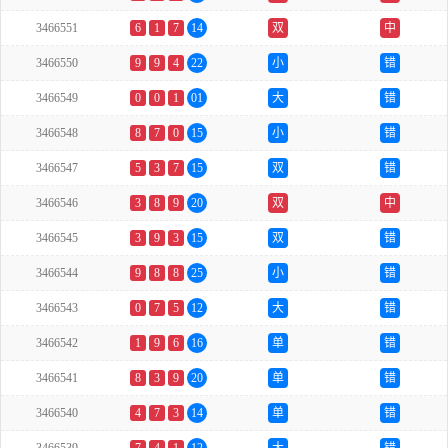
3466551
6
1
7
14
双
中
3466550
9
9
4
22
小
错
3466549
0
0
1
01
大
错
3466548
8
7
0
15
小
错
3466547
5
3
7
15
双
错
3466546
3
8
9
20
双
中
3466545
3
9
3
15
双
错
3466544
9
8
8
25
小
错
3466543
0
7
5
12
大
错
3466542
1
9
6
16
单
错
3466541
8
3
9
20
单
错
3466540
4
7
3
14
单
错