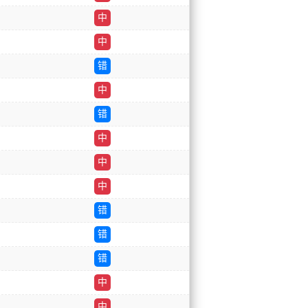
中
中
错
中
错
中
中
中
错
错
错
中
中