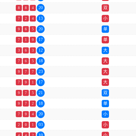
20
双
8
8
4
13
小
7
2
4
20
单
9
6
5
17
单
7
1
9
12
大
3
6
3
18
大
7
6
5
23
大
9
7
7
17
大
7
9
1
21
双
9
7
5
18
单
9
7
2
20
小
7
9
4
03
小
2
0
1
10
小
4
4
2