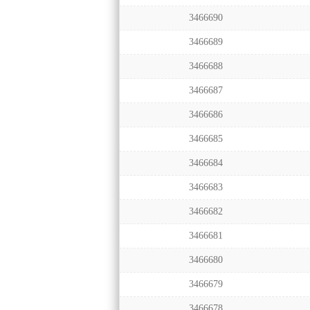
3466690
3466689
3466688
3466687
3466686
3466685
3466684
3466683
3466682
3466681
3466680
3466679
3466678