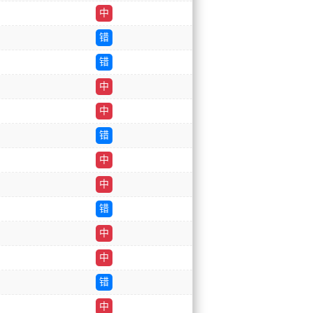
中
错
错
中
中
错
中
中
错
中
中
错
中