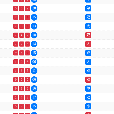
20
单
5
6
9
15
双
7
0
8
13
大
2
8
3
18
双
7
4
7
14
大
7
2
5
15
双
9
6
0
06
大
1
0
5
11
双
1
3
7
06
双
0
6
0
16
单
6
1
9
17
双
2
7
8
15
小
5
7
3