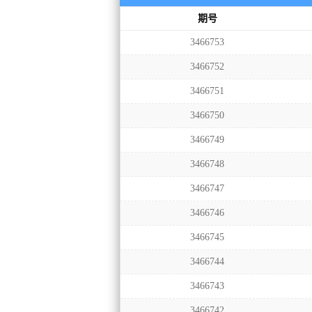
期号
3466753
3466752
3466751
3466750
3466749
3466748
3466747
3466746
3466745
3466744
3466743
3466742