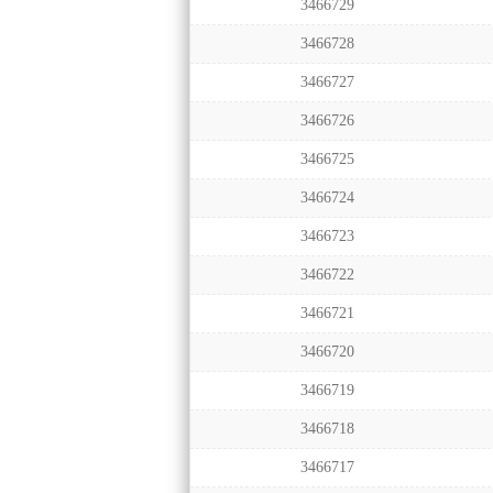
3466729
3466728
3466727
3466726
3466725
3466724
3466723
3466722
3466721
3466720
3466719
3466718
3466717