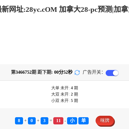
第
3466752
期 距下期:
00
分
51
秒
广告开关：
大单
未开:
4
期
大双
未开:
2
期
小双
未开:
5
期
8
+
0
+
3
=
11
-
小
单
咪牌