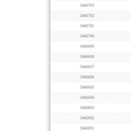
3466703
3466702
3466701
3466700
3466699
3466698
3466697
3466696
3466695
3466694
3466693
3466692
3466691