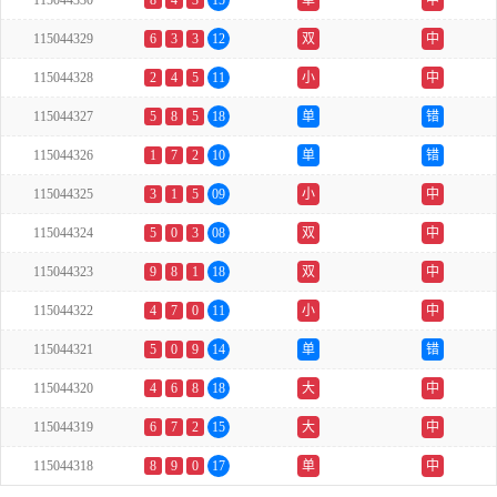
115044330
8
4
3
15
单
中
115044329
6
3
3
12
双
中
115044328
2
4
5
11
小
中
115044327
5
8
5
18
单
错
115044326
1
7
2
10
单
错
115044325
3
1
5
09
小
中
115044324
5
0
3
08
双
中
115044323
9
8
1
18
双
中
115044322
4
7
0
11
小
中
115044321
5
0
9
14
单
错
115044320
4
6
8
18
大
中
115044319
6
7
2
15
大
中
115044318
8
9
0
17
单
中