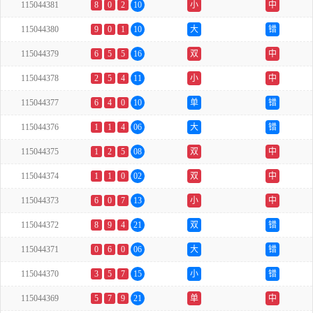
115044381
8
0
2
10
小
中
115044380
9
0
1
10
大
错
115044379
6
5
5
16
双
中
115044378
2
5
4
11
小
中
115044377
6
4
0
10
单
错
115044376
1
1
4
06
大
错
115044375
1
2
5
08
双
中
115044374
1
1
0
02
双
中
115044373
6
0
7
13
小
中
115044372
8
9
4
21
双
错
115044371
0
6
0
06
大
错
115044370
3
5
7
15
小
错
115044369
5
7
9
21
单
中