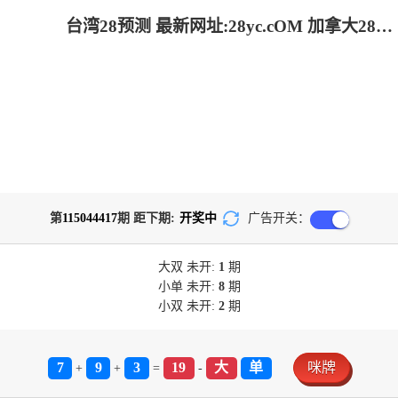
台湾28预测 最新网址:28yc.cOM 加拿大28-pc预测|加拿大PC在线预测|加拿大PC结果查询|28在线预测咪牌查询_专注研究_加拿大PC结果走势_官方数据!
第
115044417
期 距下期:
开奖中
广告开关：
大双
未开:
1
期
小单
未开:
8
期
小双
未开:
2
期
7
9
3
19
大
单
咪牌
+
+
=
-