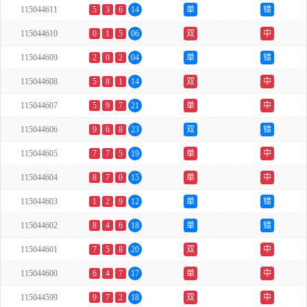
115044611
5
3
6
14
单
错
115044610
0
1
5
06
双
中
115044609
2
0
2
04
单
错
115044608
5
8
1
14
双
中
115044607
5
9
7
21
单
中
115044606
9
6
8
23
双
错
115044605
7
7
5
19
单
中
115044604
8
7
0
15
单
中
115044603
1
2
9
12
单
错
115044602
8
4
6
18
单
错
115044601
7
5
8
20
双
中
115044600
6
4
7
17
单
中
115044599
9
7
2
18
双
中