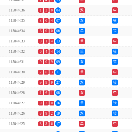
115044637
2
4
7
13
单
中
115044636
1
3
0
04
双
中
115044635
3
0
4
07
双
错
115044634
8
0
0
08
单
错
115044633
8
1
4
13
单
中
115044632
6
4
4
14
单
错
115044631
0
0
9
09
双
错
115044630
2
6
3
11
单
中
115044629
9
9
9
27
双
错
115044628
1
6
1
08
双
中
115044627
9
7
0
16
单
错
115044626
8
9
2
19
双
错
115044625
8
3
6
17
单
中