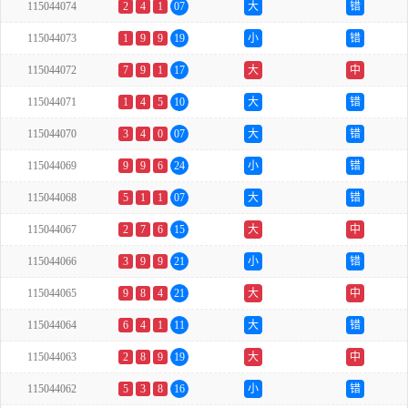
115044074
2
4
1
07
大
错
115044073
1
9
9
19
小
错
115044072
7
9
1
17
大
中
115044071
1
4
5
10
大
错
115044070
3
4
0
07
大
错
115044069
9
9
6
24
小
错
115044068
5
1
1
07
大
错
115044067
2
7
6
15
大
中
115044066
3
9
9
21
小
错
115044065
9
8
4
21
大
中
115044064
6
4
1
11
大
错
115044063
2
8
9
19
大
中
115044062
5
3
8
16
小
错