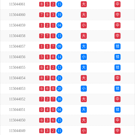
115044061
8
5
2
15
大
中
115044060
7
9
3
19
大
中
115044059
1
2
1
04
小
中
115044058
7
7
1
15
大
中
115044057
1
1
7
09
大
错
115044056
5
1
8
14
小
错
115044055
6
4
2
12
大
错
115044054
8
7
6
21
大
中
115044053
6
6
8
20
小
错
115044052
7
2
7
16
大
中
115044051
0
4
0
04
大
错
115044050
6
3
6
15
大
中
115044049
6
3
2
11
小
中