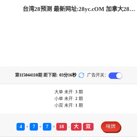
台湾28预测 最新网址:28yc.cOM 加拿大28-pc预测|加拿大PC在线预测|加拿大PC结果查询|28在线预测咪牌查询_专注研究_加拿大PC结果走势_官方数据!
第
115044110
期 距下期:
03
分
16
秒
广告开关：
大单
未开:
3
期
小单
未开:
2
期
小双
未开:
1
期
4
7
7
18
大
双
咪牌
+
+
=
-