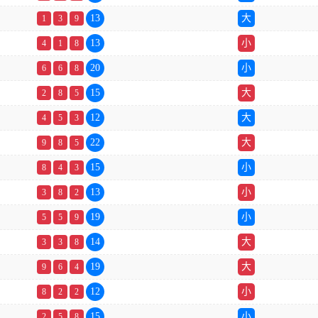
13
大
1
3
9
13
小
4
1
8
20
小
6
6
8
15
大
2
8
5
12
大
4
5
3
22
大
9
8
5
15
小
8
4
3
13
小
3
8
2
19
小
5
5
9
14
大
3
3
8
19
大
9
6
4
12
小
8
2
2
15
小
2
5
8