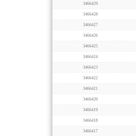
3466429
3466428
3466427
3466426
3466425
3466424
3466423
3466422
3466421
3466420
3466419
3466418
3466417