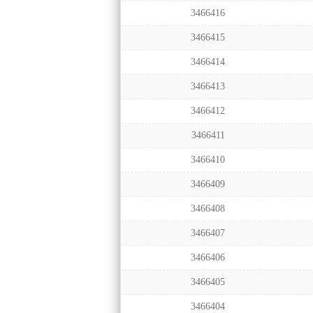
3466416
3466415
3466414
3466413
3466412
3466411
3466410
3466409
3466408
3466407
3466406
3466405
3466404