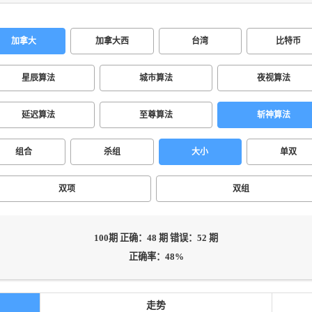
加拿大
加拿大西
台湾
比特币
星辰算法
城市算法
夜视算法
延迟算法
至尊算法
斩神算法
组合
杀组
大小
单双
双项
双组
100期 正确：48 期 错误：52 期
正确率：48%
走势