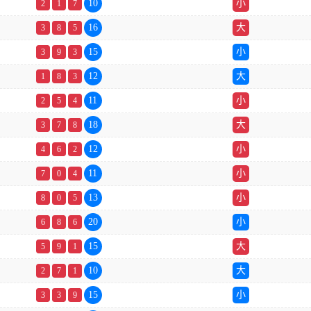
10
小
2
1
7
16
大
3
8
5
15
小
3
9
3
12
大
1
8
3
11
小
2
5
4
18
大
3
7
8
12
小
4
6
2
11
小
7
0
4
13
小
8
0
5
20
小
6
8
6
15
大
5
9
1
10
大
2
7
1
15
小
3
3
9