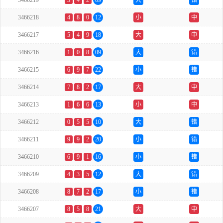
3466219
3
4
2
09
大
错
3466218
4
8
0
12
小
中
3466217
5
4
9
18
大
中
3466216
1
0
8
09
大
错
3466215
6
9
7
22
小
错
3466214
7
8
2
17
大
中
3466213
1
6
6
13
小
中
3466212
0
5
5
10
大
错
3466211
9
9
2
20
小
错
3466210
6
9
1
16
小
错
3466209
4
3
5
12
大
错
3466208
8
7
2
17
小
错
3466207
8
5
8
21
大
中