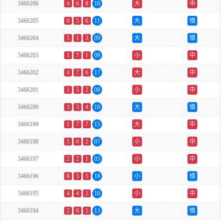
3466206
4
6
8
18
大
中
3466205
0
5
6
11
大
错
3466204
5
1
3
09
大
错
3466203
1
7
1
09
小
中
3466202
4
7
6
17
大
中
3466201
1
5
2
08
小
中
3466200
3
3
4
10
大
错
3466199
1
7
7
15
大
中
3466198
5
0
2
07
小
中
3466197
2
2
1
05
小
中
3466196
8
5
5
18
小
错
3466195
4
4
2
10
小
中
3466194
2
6
5
13
大
错