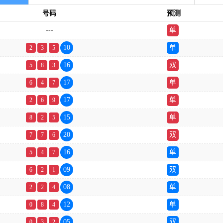
号码
预测
---
单
10
单
2
3
5
16
双
5
8
3
17
单
6
4
7
17
单
2
6
9
15
单
8
2
5
20
双
7
7
6
16
单
5
4
7
09
双
6
2
1
08
单
2
2
4
12
单
0
8
4
05
双
0
3
2