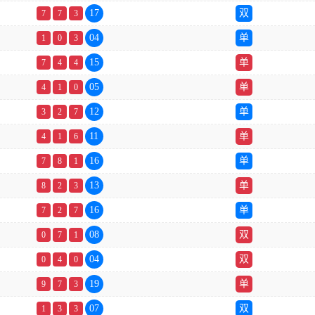
17
双
7
7
3
04
单
1
0
3
15
单
7
4
4
05
单
4
1
0
12
单
3
2
7
11
单
4
1
6
16
单
7
8
1
13
单
8
2
3
16
单
7
2
7
08
双
0
7
1
04
双
0
4
0
19
单
9
7
3
07
双
1
3
3