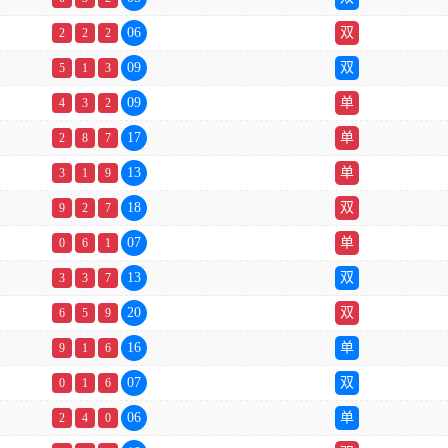
06
双
2
2
2
09
双
5
1
3
09
单
4
3
2
17
单
2
8
7
13
单
3
1
9
18
双
9
2
7
07
单
0
6
1
13
双
3
3
7
20
双
6
5
9
16
单
9
1
6
07
双
0
1
6
06
单
2
4
0