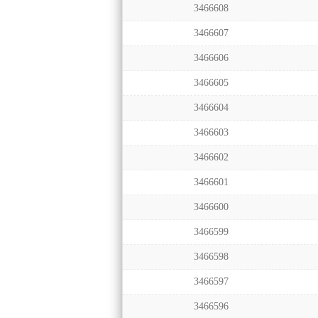
3466608
3466607
3466606
3466605
3466604
3466603
3466602
3466601
3466600
3466599
3466598
3466597
3466596