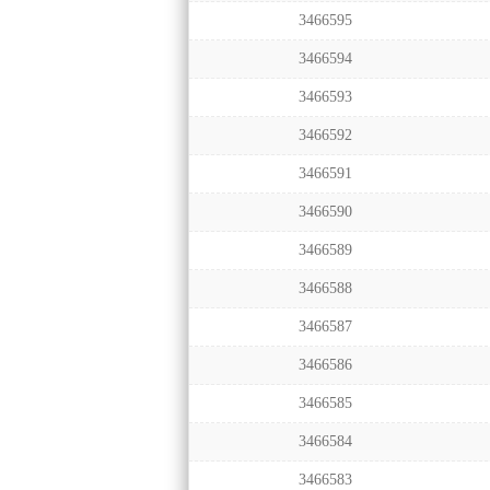
3466595
3466594
3466593
3466592
3466591
3466590
3466589
3466588
3466587
3466586
3466585
3466584
3466583