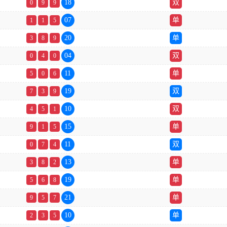
18
双
0
9
9
07
单
1
1
5
20
单
3
8
9
04
双
0
4
0
11
单
5
0
6
19
双
7
3
9
10
双
4
5
1
15
单
9
1
5
11
双
0
7
4
13
单
3
8
2
19
单
5
6
8
21
单
9
5
7
10
单
2
3
5