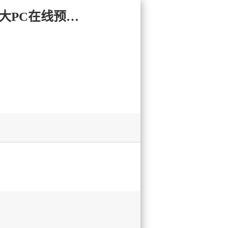
加拿大28预测 最新网址:28yc.cOM 加拿大28-pc预测|加拿大PC在线预测|加拿大PC结果查询|28在线预测咪牌查询_专注研究_加拿大PC结果走势_官方数据!