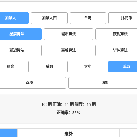
加拿大
加拿大西
台湾
比特币
星辰算法
城市算法
夜视算法
延迟算法
至尊算法
斩神算法
组合
杀组
大小
单双
双项
双组
100期 正确：55 期 错误：45 期
正确率：55%
走势