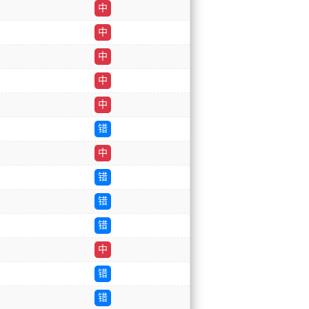
中
中
中
中
中
错
中
错
错
错
中
错
错