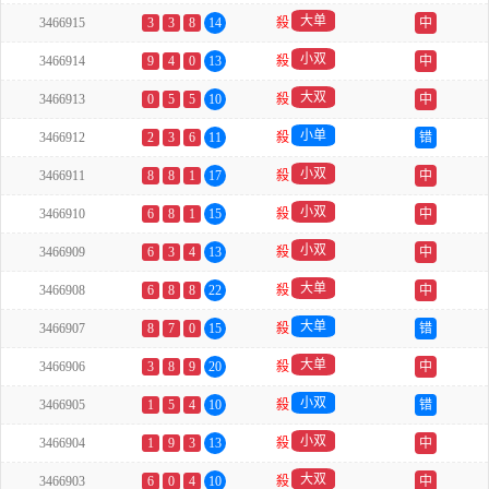
大单
3466915
3
3
8
14
殺
中
小双
3466914
9
4
0
13
殺
中
大双
3466913
0
5
5
10
殺
中
小单
3466912
2
3
6
11
殺
错
小双
3466911
8
8
1
17
殺
中
小双
3466910
6
8
1
15
殺
中
小双
3466909
6
3
4
13
殺
中
大单
3466908
6
8
8
22
殺
中
大单
3466907
8
7
0
15
殺
错
大单
3466906
3
8
9
20
殺
中
小双
3466905
1
5
4
10
殺
错
小双
3466904
1
9
3
13
殺
中
大双
3466903
6
0
4
10
殺
中