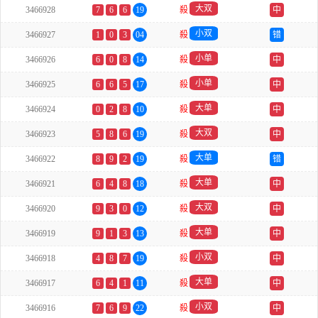
大双
3466928
7
6
6
19
殺
中
小双
3466927
1
0
3
04
殺
错
小单
3466926
6
0
8
14
殺
中
小单
3466925
6
6
5
17
殺
中
大单
3466924
0
2
8
10
殺
中
大双
3466923
5
8
6
19
殺
中
大单
3466922
8
9
2
19
殺
错
大单
3466921
6
4
8
18
殺
中
大双
3466920
9
3
0
12
殺
中
大单
3466919
9
1
3
13
殺
中
小双
3466918
4
8
7
19
殺
中
大单
3466917
6
4
1
11
殺
中
小双
3466916
7
6
9
22
殺
中