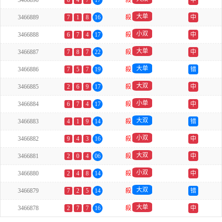
3466890
6
4
7
17
殺
中
大单
3466889
7
1
8
16
殺
中
小双
3466888
6
7
4
17
殺
中
大单
3466887
7
8
7
22
殺
中
大单
3466886
7
5
7
19
殺
错
大双
3466885
2
6
9
17
殺
中
小单
3466884
6
7
4
17
殺
中
大双
3466883
4
1
9
14
殺
错
小双
3466882
9
4
3
16
殺
中
大双
3466881
2
0
4
06
殺
中
小双
3466880
2
4
8
14
殺
中
大双
3466879
7
2
5
14
殺
错
大单
3466878
2
7
7
16
殺
中