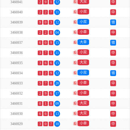
大双
3466941
2
9
1
12
殺
中
小双
3466940
2
2
7
11
殺
中
小双
3466939
9
0
3
12
殺
错
小单
3466938
2
2
0
04
殺
中
大单
3466937
6
0
9
15
殺
错
小双
3466936
3
7
1
11
殺
中
大双
3466935
3
6
6
15
殺
中
小双
3466934
1
2
9
12
殺
错
小单
3466933
5
7
8
20
殺
中
小单
3466932
2
9
6
17
殺
中
大双
3466931
0
1
8
09
殺
中
大双
3466930
6
6
1
13
殺
中
小单
3466929
3
0
7
10
殺
中