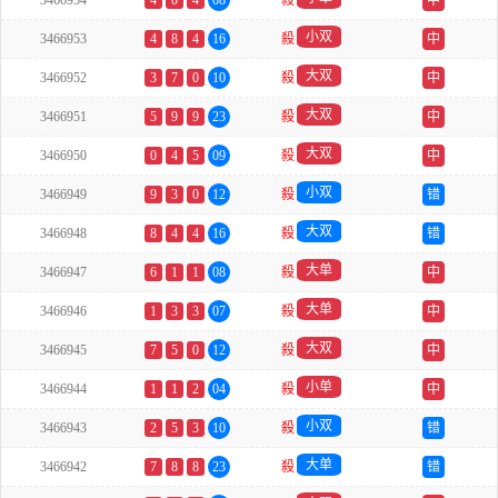
3466954
4
0
4
08
殺
中
小双
3466953
4
8
4
16
殺
中
大双
3466952
3
7
0
10
殺
中
大双
3466951
5
9
9
23
殺
中
大双
3466950
0
4
5
09
殺
中
小双
3466949
9
3
0
12
殺
错
大双
3466948
8
4
4
16
殺
错
大单
3466947
6
1
1
08
殺
中
大单
3466946
1
3
3
07
殺
中
大双
3466945
7
5
0
12
殺
中
小单
3466944
1
1
2
04
殺
中
小双
3466943
2
5
3
10
殺
错
大单
3466942
7
8
8
23
殺
错