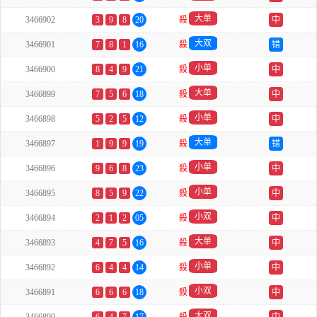
大单
3466902
3
9
8
20
殺
中
大双
3466901
7
8
1
16
殺
错
小单
3466900
8
4
9
21
殺
中
大单
3466899
7
5
6
18
殺
中
小单
3466898
5
2
5
12
殺
中
大单
3466897
1
9
9
19
殺
错
小单
3466896
9
6
8
23
殺
中
小单
3466895
8
5
9
22
殺
中
小双
3466894
2
1
2
05
殺
中
大单
3466893
4
7
5
16
殺
中
小单
3466892
6
4
4
14
殺
中
小双
3466891
6
6
6
18
殺
中
大双