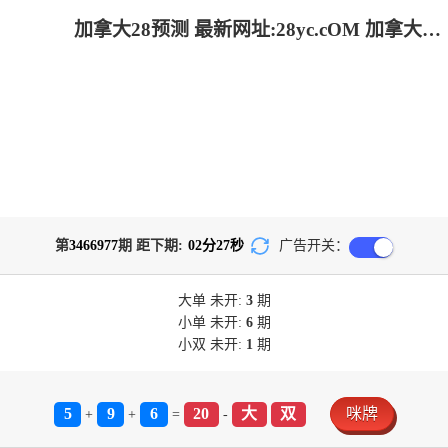
加拿大28预测 最新网址:28yc.cOM 加拿大28-pc预测|加拿大PC在线预测|加拿大PC结果查询|28在线预测咪牌查询_专注研究_加拿大PC结果走势_官方数据!
第
3466977
期 距下期:
02
分
27
秒
广告开关：
大单
未开:
3
期
小单
未开:
6
期
小双
未开:
1
期
5
9
6
20
大
双
咪牌
+
+
=
-