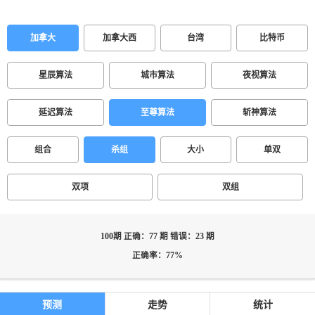
加拿大
加拿大西
台湾
比特币
星辰算法
城市算法
夜视算法
延迟算法
至尊算法
斩神算法
组合
杀组
大小
单双
双项
双组
100期 正确：77 期 错误：23 期
正确率：77%
预测
走势
统计