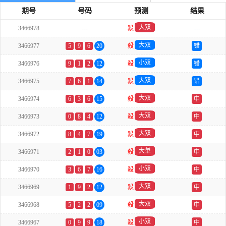
期号
号码
预测
结果
大双
3466978
---
殺
---
大双
3466977
5
9
6
20
殺
错
小双
3466976
9
1
2
12
殺
错
大双
3466975
7
6
1
14
殺
错
大双
3466974
6
3
6
15
殺
中
大双
3466973
0
8
4
12
殺
中
大双
3466972
8
4
7
19
殺
中
大单
3466971
2
1
0
03
殺
中
小双
3466970
3
6
7
16
殺
中
大双
3466969
1
9
2
12
殺
中
大双
3466968
5
2
2
09
殺
中
小双
3466967
0
9
9
18
殺
中