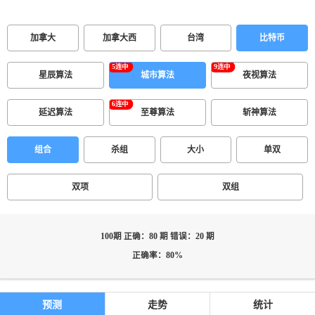
加拿大
加拿大西
台湾
比特币
星辰算法
城市算法
夜视算法
延迟算法
至尊算法
斩神算法
组合
杀组
大小
单双
双项
双组
100期 正确：80 期 错误：20 期
正确率：80%
预测
走势
统计