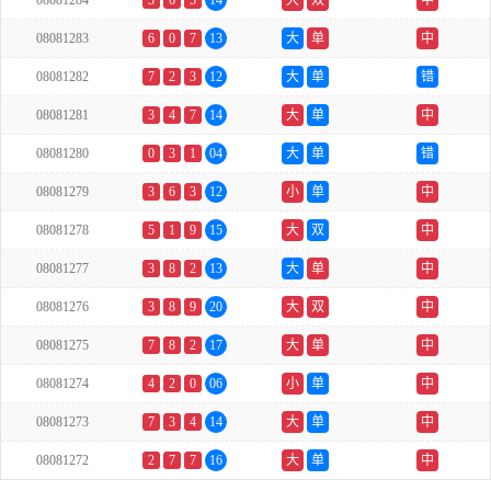
08081284
3
6
5
14
大
双
中
08081283
6
0
7
13
大
单
中
08081282
7
2
3
12
大
单
错
08081281
3
4
7
14
大
单
中
08081280
0
3
1
04
大
单
错
08081279
3
6
3
12
小
单
中
08081278
5
1
9
15
大
双
中
08081277
3
8
2
13
大
单
中
08081276
3
8
9
20
大
双
中
08081275
7
8
2
17
大
单
中
08081274
4
2
0
06
小
单
中
08081273
7
3
4
14
大
单
中
08081272
2
7
7
16
大
单
中