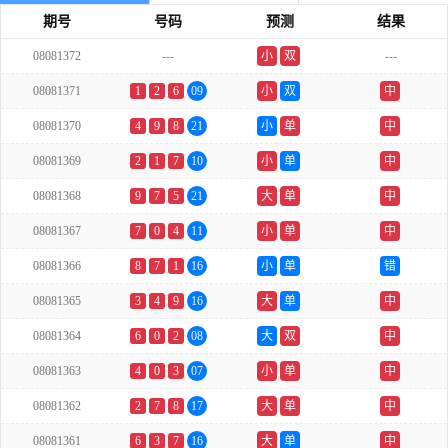
期号
号码
预测
结果
08081372
---
小
双
---
08081371
1
2
6
09
小
双
中
08081370
4
9
8
21
小
单
中
08081369
2
1
7
10
小
单
中
08081368
9
7
5
21
大
单
中
08081367
7
0
4
11
小
单
中
08081366
8
7
1
16
小
单
错
08081365
3
4
9
16
大
单
中
08081364
6
0
2
08
大
双
中
08081363
4
0
3
07
小
单
中
08081362
2
7
8
17
大
单
中
08081361
6
3
7
16
大
单
中