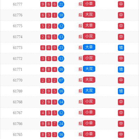
小单
61777
9
6
6
21
殺
中
大双
61776
6
3
1
10
殺
中
大单
61775
5
2
5
12
殺
中
小双
61774
2
6
5
13
殺
中
大单
61773
6
8
9
23
殺
错
小双
61772
3
1
9
13
殺
中
大双
61771
4
8
4
16
殺
错
大双
61770
2
3
2
07
殺
中
大双
61769
2
9
5
16
殺
错
小双
61768
2
9
3
14
殺
中
小单
61767
4
3
5
12
殺
中
小单
61766
9
8
7
24
殺
中
小单
61765
8
5
3
16
殺
中