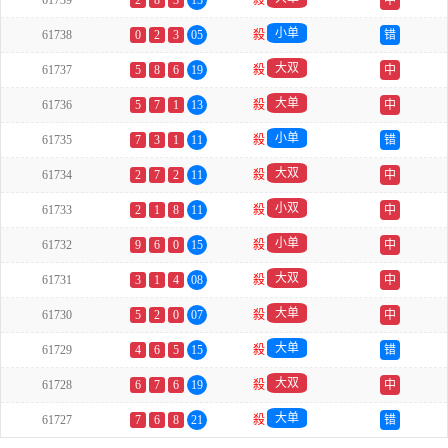
61739
2
8
3
13
殺
中
小单
61738
0
2
3
05
殺
错
大双
61737
5
8
6
19
殺
中
大单
61736
5
7
1
13
殺
中
小单
61735
7
3
1
11
殺
错
大双
61734
2
7
2
11
殺
中
小双
61733
2
1
8
11
殺
中
小单
61732
9
6
0
15
殺
中
大双
61731
3
1
4
08
殺
中
大单
61730
5
2
0
07
殺
中
大单
61729
4
6
5
15
殺
错
大双
61728
6
7
6
19
殺
中
大单
61727
7
6
8
21
殺
错