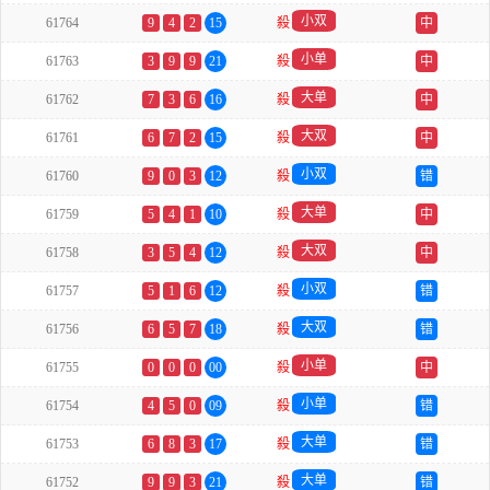
小双
61764
9
4
2
15
殺
中
小单
61763
3
9
9
21
殺
中
大单
61762
7
3
6
16
殺
中
大双
61761
6
7
2
15
殺
中
小双
61760
9
0
3
12
殺
错
大单
61759
5
4
1
10
殺
中
大双
61758
3
5
4
12
殺
中
小双
61757
5
1
6
12
殺
错
大双
61756
6
5
7
18
殺
错
小单
61755
0
0
0
00
殺
中
小单
61754
4
5
0
09
殺
错
大单
61753
6
8
3
17
殺
错
大单
61752
9
9
3
21
殺
错