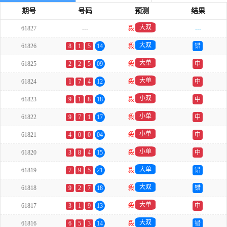
期号
号码
预测
结果
大双
61827
---
殺
---
大双
61826
8
1
5
14
殺
错
大单
61825
2
2
5
09
殺
中
大单
61824
1
7
4
12
殺
中
小双
61823
9
1
8
18
殺
中
小单
61822
9
7
1
17
殺
中
小单
61821
4
0
0
04
殺
中
小单
61820
3
8
4
15
殺
中
大单
61819
7
9
5
21
殺
错
大双
61818
9
2
7
18
殺
错
大单
61817
3
1
9
13
殺
中
大双
61816
6
5
3
14
殺
错