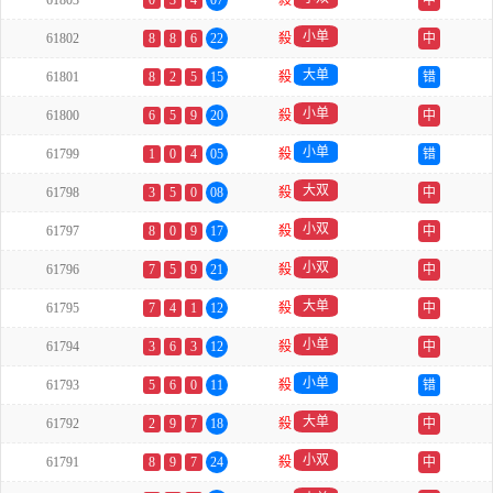
61803
0
3
4
07
殺
中
小单
61802
8
8
6
22
殺
中
大单
61801
8
2
5
15
殺
错
小单
61800
6
5
9
20
殺
中
小单
61799
1
0
4
05
殺
错
大双
61798
3
5
0
08
殺
中
小双
61797
8
0
9
17
殺
中
小双
61796
7
5
9
21
殺
中
大单
61795
7
4
1
12
殺
中
小单
61794
3
6
3
12
殺
中
小单
61793
5
6
0
11
殺
错
大单
61792
2
9
7
18
殺
中
小双
61791
8
9
7
24
殺
中