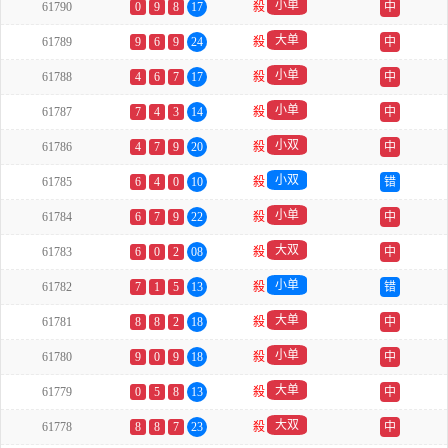
小单
61790
0
9
8
17
殺
中
大单
61789
9
6
9
24
殺
中
小单
61788
4
6
7
17
殺
中
小单
61787
7
4
3
14
殺
中
小双
61786
4
7
9
20
殺
中
小双
61785
6
4
0
10
殺
错
小单
61784
6
7
9
22
殺
中
大双
61783
6
0
2
08
殺
中
小单
61782
7
1
5
13
殺
错
大单
61781
8
8
2
18
殺
中
小单
61780
9
0
9
18
殺
中
大单
61779
0
5
8
13
殺
中
大双
61778
8
8
7
23
殺
中