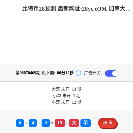
比特币28预测 最新网址:28yc.cOM 加拿大28-pc预测|加拿大PC在线预测|加拿大PC结果查询|28在线预测咪牌查询_专注研究_加拿大PC结果走势_官方数据!
第
08070469
期 距下期:
00
分
11
秒
广告开关：
大双
未开:
13
期
小单
未开:
1
期
小双
未开:
12
期
6
4
9
19
大
单
咪牌
+
+
=
-