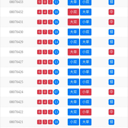
08070433
9
0
2
11
大单
小双
错
08070432
4
4
2
10
小双
大单
中
08070431
7
4
5
16
大双
小单
中
08070430
6
7
5
18
大单
小双
错
08070429
4
5
5
14
小双
大单
错
08070428
3
5
7
15
大单
小双
中
08070427
1
6
6
13
小双
大单
错
08070426
6
3
1
10
大双
小单
错
08070425
4
2
5
11
大单
小双
错
08070424
3
0
4
07
大双
小单
中
08070423
4
4
5
13
大单
小双
错
08070422
8
3
2
13
大双
小单
中
08070421
5
5
8
18
小双
大单
错