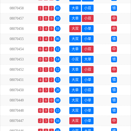
08070458
1
0
2
03
大单
小双
错
08070457
1
0
9
10
大单
小双
中
08070456
3
4
9
16
大双
小单
中
08070455
1
4
1
06
大双
小单
错
08070454
6
4
2
12
大单
小双
中
08070453
0
9
5
14
小双
大单
错
08070452
3
1
8
12
大单
小双
中
08070451
4
9
2
15
大双
小单
错
08070450
8
5
7
20
大单
小双
错
08070449
2
6
0
08
大双
小单
错
08070448
6
9
0
15
大双
小单
错
08070447
2
5
9
16
大双
小单
中