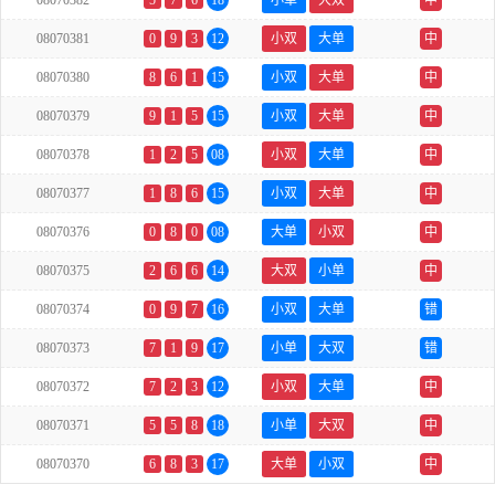
08070382
5
7
6
18
小单
大双
中
08070381
0
9
3
12
小双
大单
中
08070380
8
6
1
15
小双
大单
中
08070379
9
1
5
15
小双
大单
中
08070378
1
2
5
08
小双
大单
中
08070377
1
8
6
15
小双
大单
中
08070376
0
8
0
08
大单
小双
中
08070375
2
6
6
14
大双
小单
中
08070374
0
9
7
16
小双
大单
错
08070373
7
1
9
17
小单
大双
错
08070372
7
2
3
12
小双
大单
中
08070371
5
5
8
18
小单
大双
中
08070370
6
8
3
17
大单
小双
中