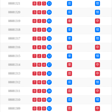
08081321
8
2
5
15
双
错
08081320
3
0
2
05
双
错
08081319
0
2
3
05
单
中
08081318
8
2
6
16
单
错
08081317
2
6
8
16
单
错
08081316
1
4
3
08
双
中
08081315
7
2
3
12
单
错
08081314
7
6
4
17
单
中
08081313
7
0
3
10
双
中
08081312
7
0
0
07
双
错
08081311
9
2
9
20
双
中
08081310
0
0
9
09
双
错
08081309
0
2
0
02
双
中