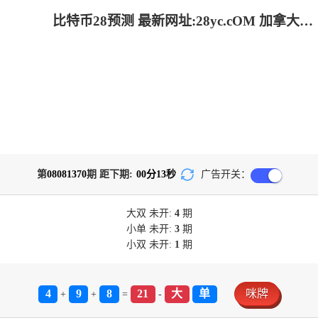
比特币28预测 最新网址:28yc.cOM 加拿大28-pc预测|加拿大PC在线预测|加拿大PC结果查询|28在线预测咪牌查询_专注研究_加拿大PC结果走势_官方数据!
第
08081370
期 距下期:
00
分
13
秒
广告开关：
大双
未开:
4
期
小单
未开:
3
期
小双
未开:
1
期
4
9
8
21
大
单
咪牌
+
+
=
-