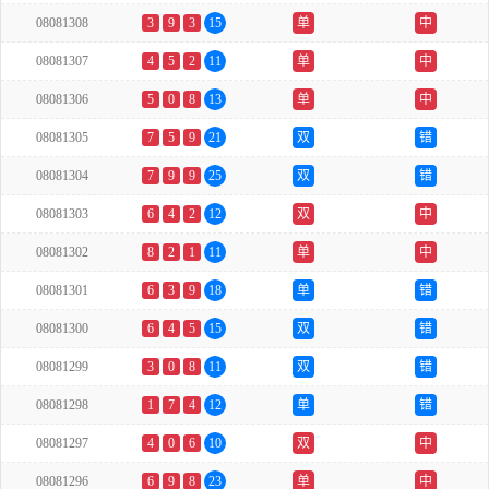
08081308
3
9
3
15
单
中
08081307
4
5
2
11
单
中
08081306
5
0
8
13
单
中
08081305
7
5
9
21
双
错
08081304
7
9
9
25
双
错
08081303
6
4
2
12
双
中
08081302
8
2
1
11
单
中
08081301
6
3
9
18
单
错
08081300
6
4
5
15
双
错
08081299
3
0
8
11
双
错
08081298
1
7
4
12
单
错
08081297
4
0
6
10
双
中
08081296
6
9
8
23
单
中