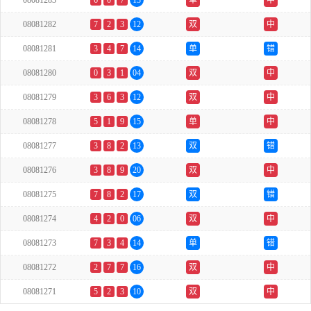
08081283
6
0
7
13
单
中
08081282
7
2
3
12
双
中
08081281
3
4
7
14
单
错
08081280
0
3
1
04
双
中
08081279
3
6
3
12
双
中
08081278
5
1
9
15
单
中
08081277
3
8
2
13
双
错
08081276
3
8
9
20
双
中
08081275
7
8
2
17
双
错
08081274
4
2
0
06
双
中
08081273
7
3
4
14
单
错
08081272
2
7
7
16
双
中
08081271
5
2
3
10
双
中