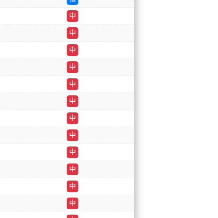
中
中
中
中
中
中
中
中
中
中
中
中