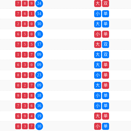
24
大
双
7
8
9
14
小
单
7
6
1
10
大
单
2
8
0
11
小
单
6
5
0
17
大
双
7
5
5
09
大
双
1
1
7
09
大
单
6
3
0
23
小
单
8
8
7
09
大
单
0
2
7
18
小
单
9
1
8
16
小
单
7
3
6
19
大
单
6
9
4
10
小
单
0
3
7