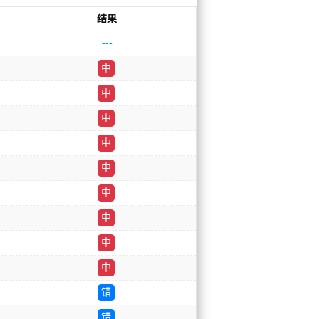
结果
---
中
中
中
中
中
中
中
中
中
错
错