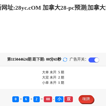
第
115044624
期 距下期:
00
分
43
秒
广告开关：
大单
未开:
5
期
大双
未开:
2
期
小单
未开:
1
期
0
+
6
+
2
=
08
-
小
双
咪牌