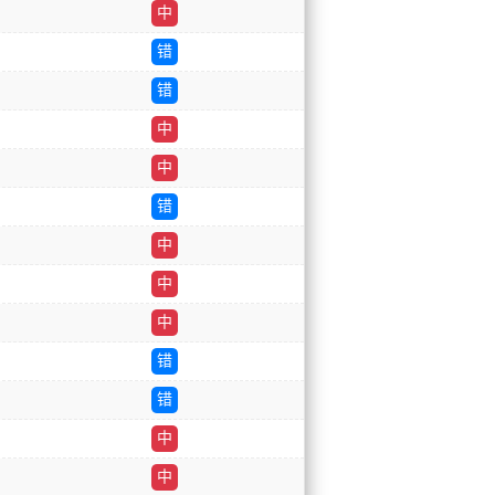
中
错
错
中
中
错
中
中
中
错
错
中
中