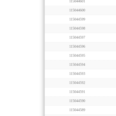
115044601
115044600
115044599
115044598
115044597
115044596
115044595
115044594
115044593
115044592
115044591
115044590
115044589