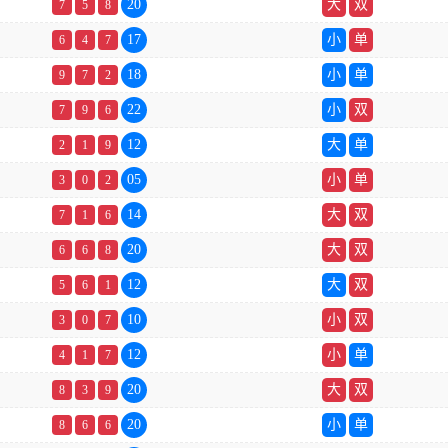
20
大
双
7
5
8
17
小
单
6
4
7
18
小
单
9
7
2
22
小
双
7
9
6
12
大
单
2
1
9
05
小
单
3
0
2
14
大
双
7
1
6
20
大
双
6
6
8
12
大
双
5
6
1
10
小
双
3
0
7
12
小
单
4
1
7
20
大
双
8
3
9
20
小
单
8
6
6